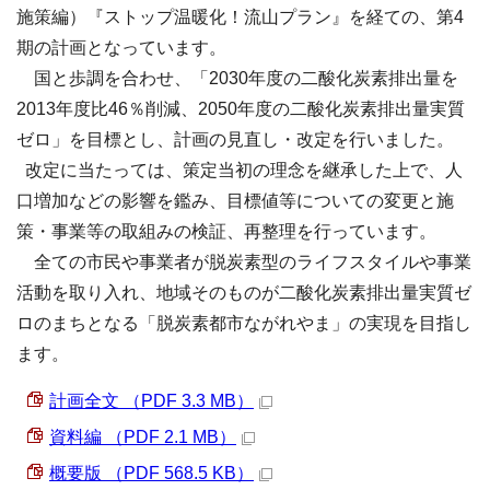
施策編）『ストップ温暖化！流山プラン』を経ての、第4
期の計画となっています。
国と歩調を合わせ、「2030年度の二酸化炭素排出量を
2013年度比46％削減、2050年度の二酸化炭素排出量実質
ゼロ」を目標とし、計画の見直し・改定を行いました。
改定に当たっては、策定当初の理念を継承した上で、人
口増加などの影響を鑑み、目標値等についての変更と施
策・事業等の取組みの検証、再整理を行っています。
全ての市民や事業者が脱炭素型のライフスタイルや事業
活動を取り入れ、地域そのものが二酸化炭素排出量実質ゼ
ロのまちとなる「脱炭素都市ながれやま」の実現を目指し
ます。
計画全文 （PDF 3.3 MB）
資料編 （PDF 2.1 MB）
概要版 （PDF 568.5 KB）