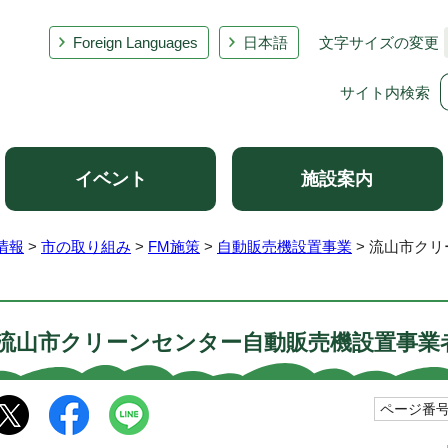
Foreign Languages
日本語
文字サイズの変更
サイト内検索
イベント
施設案内
情報
>
市の取り組み
>
FM施策
>
自動販売機設置事業
> 流山市ク
流山市クリーンセンター自動販売機設置事業
ページ番号1