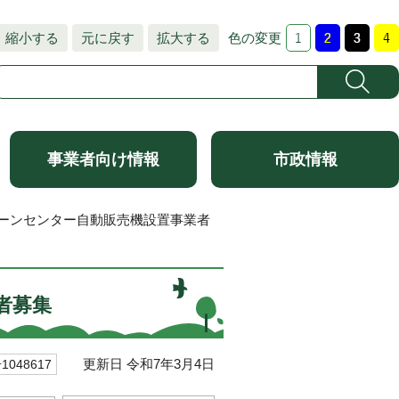
縮小する
元に戻す
拡大する
色の変更
事業者向け情報
市政情報
リーンセンター自動販売機設置事業者
者募集
更新日 令和7年3月4日
048617