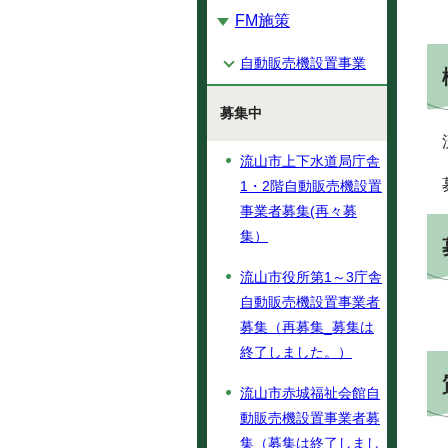
FM施策
自動販売機設置事業
募集中
流山市上下水道局庁舎
1・2階自動販売機設置
事業者募集(再々募
集）
流山市役所第1～3庁舎
自動販売機設置事業者
募集（再募集_募集は
終了しました。）
流山市赤城福祉会館自
動販売機設置事業者募
集（募集は終了しまし