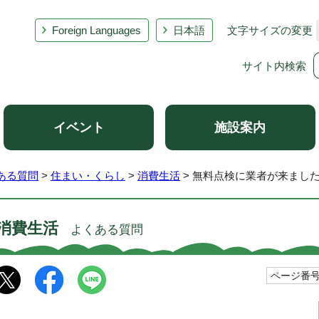
Foreign Languages
日本語
文字サイズの変更
サイト内検索
イベント
施設案内
ある質問
>
住まい・くらし
>
消費生活
> 無料点検に業者が来まし
消費生活
よくある質問
ページ番号1