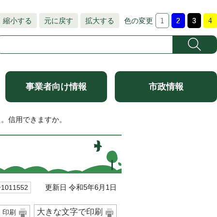
縮小する
元に戻す
拡大する
色の変更
事業者向け情報
市政情報
た。信用できますか。
更新日 令和5年6月1日
011552
大きな文字で印刷
印刷