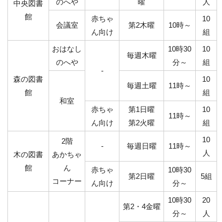
のへや
曜
人
中央図書
館
赤ちゃ
10
会議室
第2木曜
10時～
ん向け
組
おはなし
10時30
10
毎週木曜
のへや
分～
組
-
森の図書
10
毎週土曜
11時～
館
組
和室
赤ちゃ
第1日曜
10
11時～
ん向け
第2火曜
組
10
2階
-
毎週日曜
11時～
人
木の図書
あかちゃ
館
ん
赤ちゃ
10時30
第2日曜
5組
コーナー
ん向け
分～
10時30
20
第2・4金曜
分～
人
‐