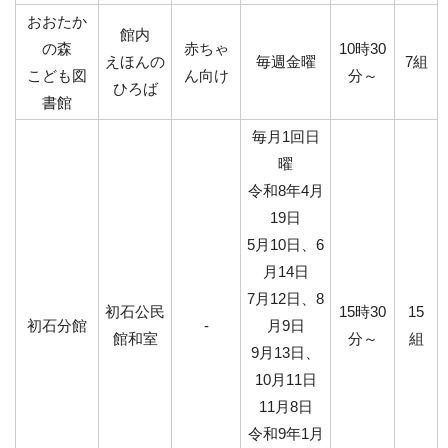
おおたか
館内
の森
赤ちゃ
10時30
えほんの
毎週金曜
7組
こども図
ん向け
分～
ひろば
書館
毎月1回日
曜
令和8年4月
19日
5月10日、6
月14日
7月12日、8
初石公民
15時30
15
初石分館
‐
月9日
館和室
分～
組
9月13日、
10月11日
11月8日
令和9年1月