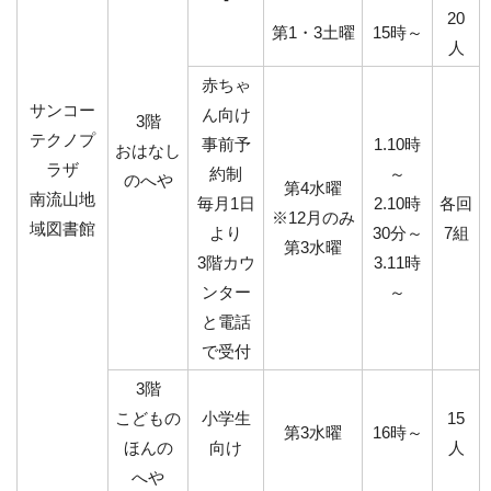
20
第1・3土曜
15時～
人
赤ちゃ
サンコー
ん向け
3階
テクノプ
事前予
1.10時
おはなし
ラザ
約制
～
のへや
第4水曜
南流山地
毎月1日
2.10時
各回
※12月のみ
域図書館
より
30分～
7組
第3水曜
3階カウ
3.11時
ンター
～
と電話
で受付
3階
こどもの
小学生
15
第3水曜
16時～
ほんの
向け
人
へや