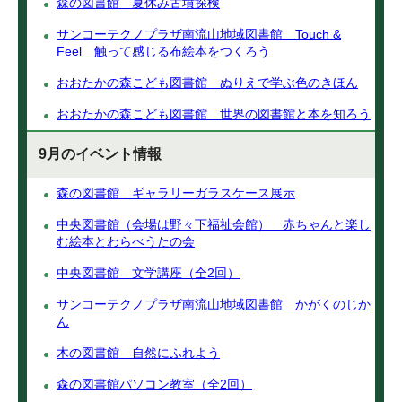
森の図書館 夏休み古墳探検
サンコーテクノプラザ南流山地域図書館 Touch &
Feel 触って感じる布絵本をつくろう
おおたかの森こども図書館 ぬりえで学ぶ色のきほん
おおたかの森こども図書館 世界の図書館と本を知ろう
9月のイベント情報
森の図書館 ギャラリーガラスケース展示
中央図書館（会場は野々下福祉会館） 赤ちゃんと楽し
む絵本とわらべうたの会
中央図書館 文学講座（全2回）
サンコーテクノプラザ南流山地域図書館 かがくのじか
ん
木の図書館 自然にふれよう
森の図書館パソコン教室（全2回）