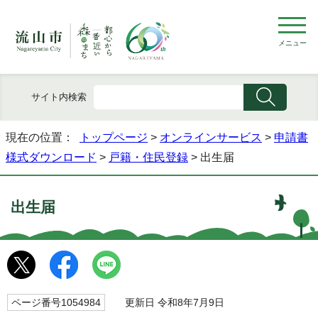
メニュー
サイト内検索
現在の位置：
トップページ
>
オンラインサービス
>
申請書
様式ダウンロード
>
戸籍・住民登録
> 出生届
出生届
ページ番号1054984
更新日 令和8年7月9日