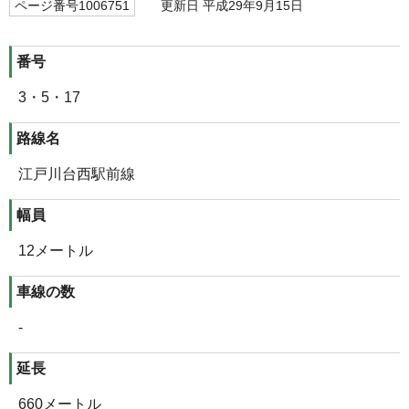
ページ番号1006751
更新日 平成29年9月15日
番号
3・5・17
路線名
江戸川台西駅前線
幅員
12メートル
車線の数
-
延長
660メートル