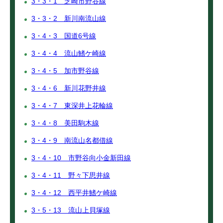
3・3・1 芝崎市野谷線
3・3・2 新川南流山線
3・4・3 国道6号線
3・4・4 流山鰭ケ崎線
3・4・5 加市野谷線
3・4・6 新川花野井線
3・4・7 東深井上花輪線
3・4・8 美田駒木線
3・4・9 南流山名都借線
3・4・10 市野谷向小金新田線
3・4・11 野々下思井線
3・4・12 西平井鰭ケ崎線
3・5・13 流山上貝塚線