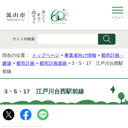
メニュー
サイト内検索
現在の位置：
トップページ
>
事業者向け情報
>
都市計画・
建築
>
都市計画
>
都市計画道路
> 3・5・17 江戸川台西駅
前線
3・5・17 江戸川台西駅前線