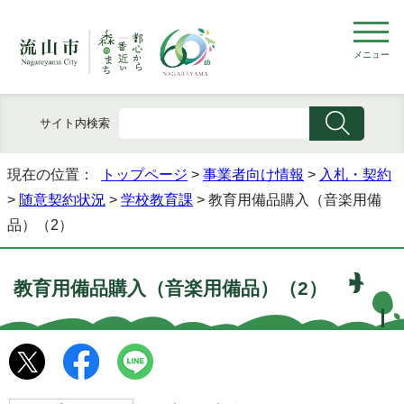
メニュー
サイト内検索
現在の位置：
トップページ
>
事業者向け情報
>
入札・契約
>
随意契約状況
>
学校教育課
> 教育用備品購入（音楽用備
品）（2）
教育用備品購入（音楽用備品）（2）