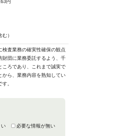
63円
含む）
に検査業務の確実性確保の観点
防財団に業務委託するよう、千
ところであり、これまで誠実で
とから、業務内容を熟知してい
です。
くい
必要な情報が無い