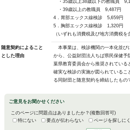
・35歳以上38歳以下の教職員 9,1
・39歳以上の教職員 9,487円
4．胃部エックス線検診 5,659円
5．胸部エックス線検診 1,320円
（いずれも消費税及び地方消費税を
随意契約によること
本事業は、検診機関の一本化並び
とした理由
から、公益財団法人ちば県民保健予
葉県教育委員会から推奨されている
確実な検診の実施が図られているこ
る同財団と随意契約を締結したもの
ご意見をお聞かせください
このページに問題点はありましたか？
(複数回答可)
特にない
要点が伝わらない
ページを探しに