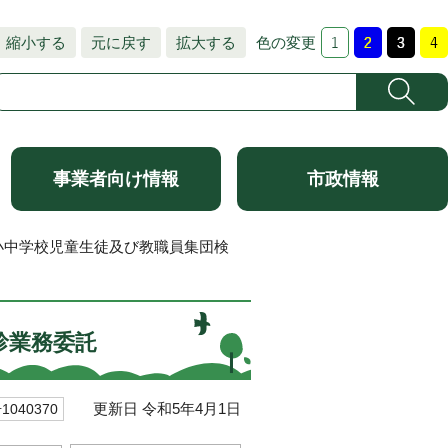
縮小する
元に戻す
拡大する
色の変更
事業者向け情報
市政情報
小中学校児童生徒及び教職員集団検
診業務委託
更新日 令和5年4月1日
040370