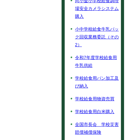
向小金小学校給食調理
場安全カメラシステム
購入
小中学校給食牛乳パッ
ク回収業務委託（その
2）
令和7年度学校給食用
牛乳供給
学校給食用パン加工及
び納入
学校給食用物資売買
学校給食用白米購入
全国市長会 学校災害
賠償補償保険