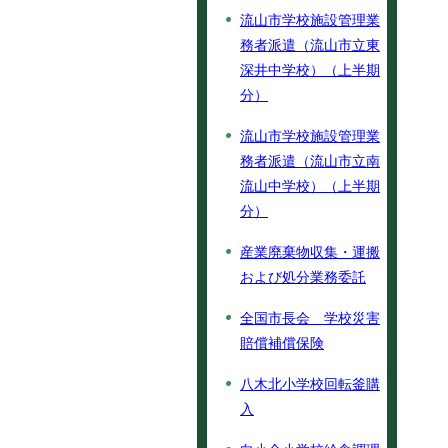
流山市学校施設管理業
務者派遣（流山市立東
深井中学校）（上半期
分）
流山市学校施設管理業
務者派遣（流山市立南
流山中学校）（上半期
分）
産業廃棄物収集・運搬
および処分業務委託
全国市長会 学校災害
賠償補償保険
八木北小学校回転釜購
入