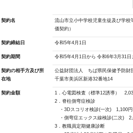
契約名
流山市立小中学校児童生徒及び学校
価契約）
契約締結日
令和5年4月1日
契約期間
令和5年4月1日から 令和6年3月31
契約の相手方及び所
公益財団法人 ちば県民保健予防財
在地
千葉市美浜区新港32番地14
契約金額
1．心電図検査（標準12誘導） 2,0
2．脊柱側弯症検診
・3Dスコリオ検診(一次) 1,100円
・側弯症エックス線検診(二次) 2,
3．教職員定期健康診断