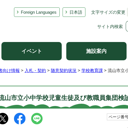
Foreign Languages
日本語
文字サイズの変更
サイト内検索
イベント
施設案内
者向け情報
>
入札・契約
>
随意契約状況
>
学校教育課
> 流山市立
流山市立小中学校児童生徒及び教職員集団検
ページ番号1