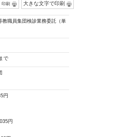
大きな文字で印刷
印刷
等教職員集団検診業務委託（単
日まで
団
35円
035円