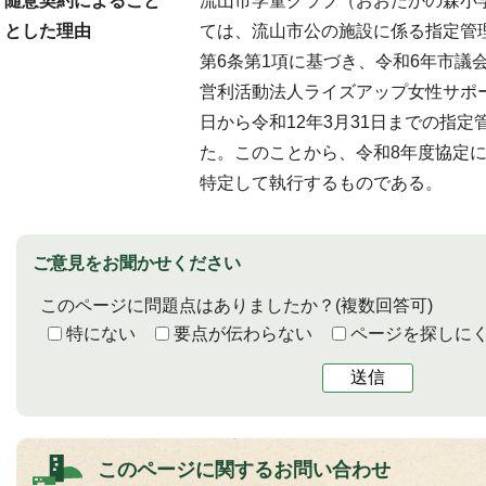
随意契約によること
流山市学童クラブ（おおたかの森小
とした理由
ては、流山市公の施設に係る指定管
第6条第1項に基づき、令和6年市議
営利活動法人ライズアップ女性サポー
日から令和12年3月31日までの指
た。このことから、令和8年度協定
特定して執行するものである。
ご意見をお聞かせください
このページに問題点はありましたか？
(複数回答可)
特にない
要点が伝わらない
ページを探しに
送信
このページに関する
お問い合わせ