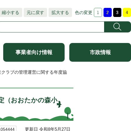
縮小する
元に戻す
拡大する
色の変更
事業者向け情報
市政情報
童クラブの管理運営に関する年度協
定（おおたかの森小
更新日 令和8年5月27日
54444