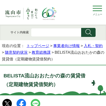
メニュー
サイト内検索
現在の位置：
トップページ
>
事業者向け情報
>
入札・契約
>
随意契約状況
>
教育総務課
> BELISTA流山おおたかの森の
賃貸借（定期建物賃貸借契約）
BELISTA流山おおたかの森の賃貸借
（定期建物賃貸借契約）