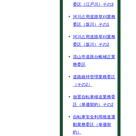
委託（江戸川）その3
河川占用道路草刈業務
委託（坂川）その1
河川占用道路草刈業務
委託（坂川）その2
流山市道路台帳補正業
務委託
道路維持管理業務委託
（その2）
放置自転車移送業務委
託（単価契約）その2
自転車安全利用推進運
動業務委託（単価契
約）