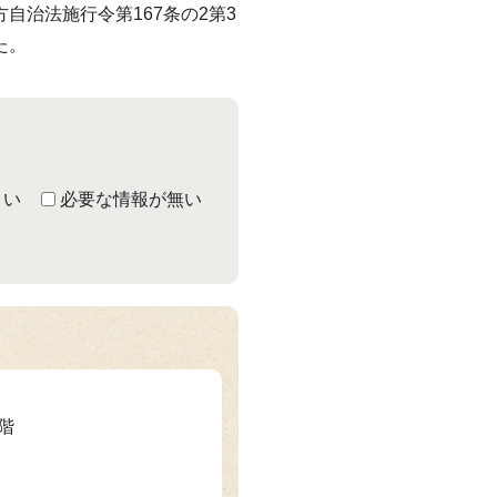
自治法施行令第167条の2第3
た。
くい
必要な情報が無い
1階