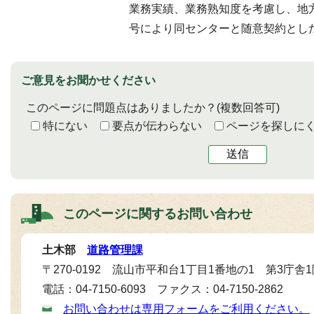
業務実績、業務熟知度を考慮し、地方
号により同センターと随意契約とし
ご意見をお聞かせください
このページに問題点はありましたか？
(複数回答可)
特にない
要点が伝わらない
ページを探しに
送信
このページに関する
お問い合わせ
土木部
道路管理課
〒270-0192 流山市平和台1丁目1番地の1 第3庁舎
電話：04-7150-6093 ファクス：04-7150-2862
お問い合わせは専用フォームをご利用ください。