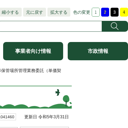
縮小する
元に戻す
拡大する
色の変更
事業者向け情報
市政情報
車保管場所管理業務委託（単価契
）
更新日 令和5年3月31日
41460