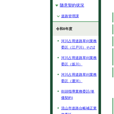
随意契約状況
道路管理課
令和8年度
河川占用道路草刈業務
委託（江戸川）その2
河川占用道路草刈業務
委託（坂川）
河川占用道路草刈業務
委託（運河）
街頭指導業務委託(単
価契約)
流山市道路台帳補正業