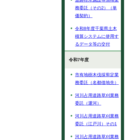
道路排水施設等清掃業
務委託（その2）（単
価契約）
令和8年度千葉県土木
積算システムに使用す
るデータ等の交付
令和7年度
市有地樹木伐採剪定業
務委託（名都借地先）
河川占用道路草刈業務
委託（運河）
河川占用道路草刈業務
委託（江戸川）その1
河川占用道路草刈業務