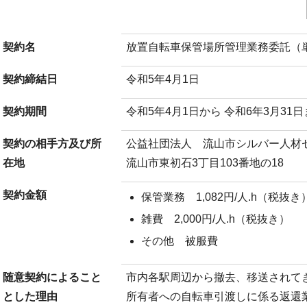
契約名
放置自転車保管場所管理業務委託（
契約締結日
令和5年4月1日
契約期間
令和5年4月1日から 令和6年3月31
契約の相手方及び所
公益社団法人 流山市シルバー人材
在地
流山市東初石3丁目103番地の18
契約金額
保管業務 1,082円/人.h（税抜き
雑費 2,000円/人.h（税抜き）
その他 被服費
随意契約によること
市内各駅周辺から撤去、移送されて
とした理由
所有者への自転車引渡しに係る返還