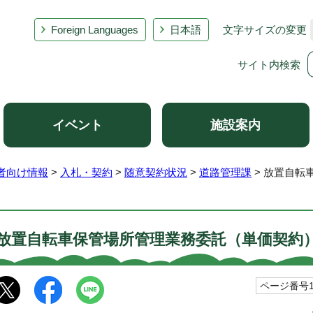
Foreign Languages
日本語
文字サイズの変更
サイト内検索
イベント
施設案内
者向け情報
>
入札・契約
>
随意契約状況
>
道路管理課
> 放置自転
放置自転車保管場所管理業務委託（単価契約
ページ番号10