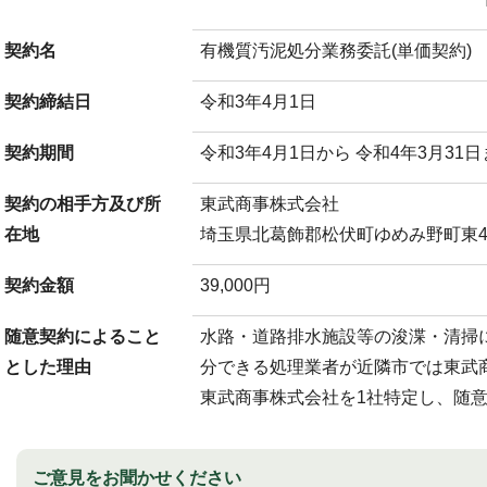
契約名
有機質汚泥処分業務委託(単価契約)
契約締結日
令和3年4月1日
契約期間
令和3年4月1日から 令和4年3月31
契約の相手方及び所
東武商事株式会社
在地
埼玉県北葛飾郡松伏町ゆめみ野町東4
契約金額
39,000円
随意契約によること
水路・道路排水施設等の浚渫・清掃
とした理由
分できる処理業者が近隣市では東武
東武商事株式会社を1社特定し、随
ご意見をお聞かせください