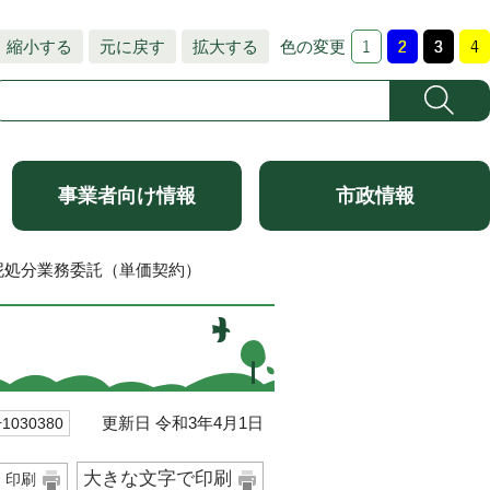
縮小する
元に戻す
拡大する
色の変更
事業者向け情報
市政情報
泥処分業務委託（単価契約）
更新日 令和3年4月1日
030380
大きな文字で印刷
印刷