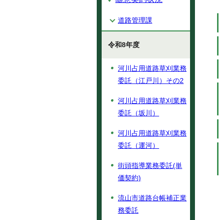
道路管理課
令和8年度
河川占用道路草刈業務
委託（江戸川）その2
河川占用道路草刈業務
委託（坂川）
河川占用道路草刈業務
委託（運河）
街頭指導業務委託(単
価契約)
流山市道路台帳補正業
務委託