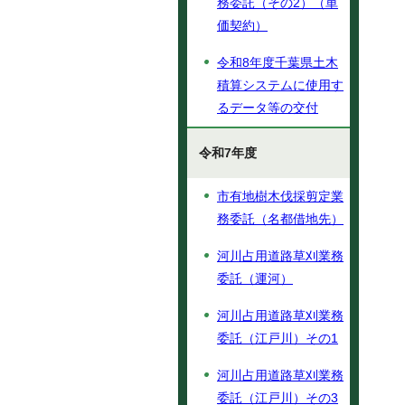
務委託（その2）（単
価契約）
令和8年度千葉県土木
積算システムに使用す
るデータ等の交付
令和7年度
市有地樹木伐採剪定業
務委託（名都借地先）
河川占用道路草刈業務
委託（運河）
河川占用道路草刈業務
委託（江戸川）その1
河川占用道路草刈業務
委託（江戸川）その3