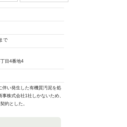
日まで
丁目4番地4
に伴い発生した有機質汚泥を処
商事株式会社1社しかないため、
意契約とした。