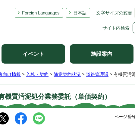
Foreign Languages
日本語
文字サイズの変更
サイト内検索
イベント
施設案内
者向け情報
>
入札・契約
>
随意契約状況
>
道路管理課
> 有機質汚
有機質汚泥処分業務委託（単価契約）
ページ番号1