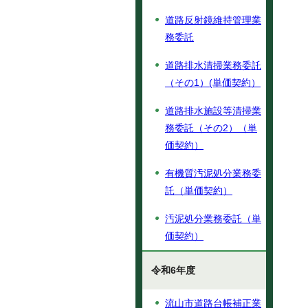
道路反射鏡維持管理業
務委託
道路排水清掃業務委託
（その1）(単価契約）
道路排水施設等清掃業
務委託（その2）（単
価契約）
有機質汚泥処分業務委
託（単価契約）
汚泥処分業務委託（単
価契約）
令和6年度
流山市道路台帳補正業