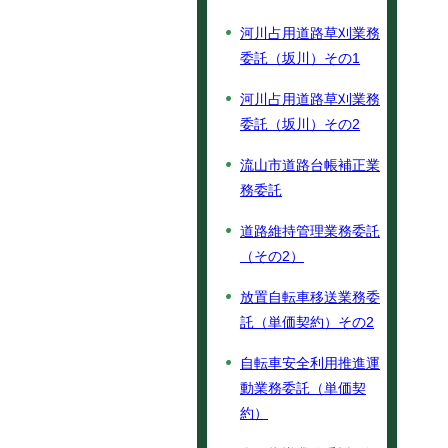
河川占用道路草刈業務
委託（坂川）その1
河川占用道路草刈業務
委託（坂川）その2
流山市道路台帳補正業
務委託
道路維持管理業務委託
（その2）
放置自転車移送業務委
託（単価契約）その2
自転車安全利用推進運
動業務委託（単価契
約）