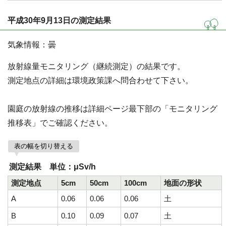
平成30年9月13日の測定結果
気象情報：曇
放射線量モニタリング（継続測定）の結果です。
測定地点の詳細は環境政策課へ問合わせて下さい。
園庭の放射線の推移は詳細ページ最下部の「モニタリング
推移表」でご確認ください。
表の幅を切り替える
測定結果 単位：μSv/h
測定地点
5cm
50cm
100cm
地面の形状
A
0.06
0.06
0.06
土
B
0.10
0.09
0.07
土