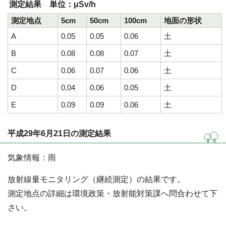
測定結果 単位：μSv/h
測定地点
5cm
50cm
100cm
地面の形状
A
0.05
0.05
0.06
土
B
0.08
0.08
0.07
土
C
0.06
0.07
0.06
土
D
0.04
0.06
0.05
土
E
0.09
0.09
0.06
土
平成29年6月21日の測定結果
気象情報：雨
放射線量モニタリング（継続測定）の結果です。
測定地点の詳細は環境政策・放射能対策課へ問合わせて下
さい。