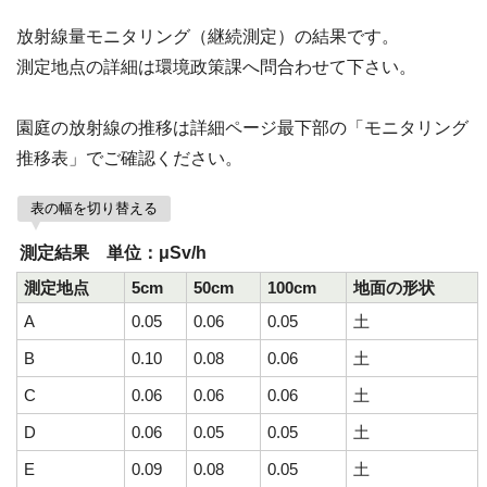
放射線量モニタリング（継続測定）の結果です。
測定地点の詳細は環境政策課へ問合わせて下さい。
園庭の放射線の推移は詳細ページ最下部の「モニタリング
推移表」でご確認ください。
表の幅を切り替える
測定結果 単位：μSv/h
測定地点
5cm
50cm
100cm
地面の形状
A
0.05
0.06
0.05
土
B
0.10
0.08
0.06
土
C
0.06
0.06
0.06
土
D
0.06
0.05
0.05
土
E
0.09
0.08
0.05
土