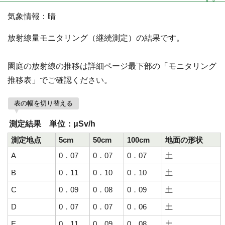
気象情報：晴
放射線量モニタリング（継続測定）の結果です。
園庭の放射線の推移は詳細ページ最下部の「モニタリング
推移表」でご確認ください。
表の幅を切り替える
測定結果 単位：μSv/h
測定地点
5cm
50cm
100cm
地面の形状
A
0．07
0．07
0．07
土
B
0．11
0．10
0．10
土
C
0．09
0．08
0．09
土
D
0．07
0．07
0．06
土
E
0．11
0．09
0．08
土