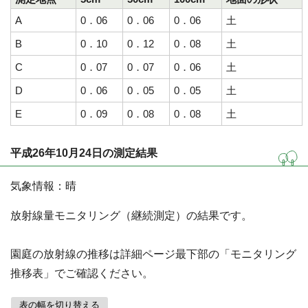
A
0．06
0．06
0．06
土
B
0．10
0．12
0．08
土
C
0．07
0．07
0．06
土
D
0．06
0．05
0．05
土
E
0．09
0．08
0．08
土
平成26年10月24日の測定結果
気象情報：晴
放射線量モニタリング（継続測定）の結果です。
園庭の放射線の推移は詳細ページ最下部の「モニタリング
推移表」でご確認ください。
表の幅を切り替える