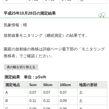
平成25年10月28日の測定結果
気象情報：晴
放射線量モニタリング（継続測定）の結果です。
園庭の放射線の推移は詳細ページ最下部の「モニタリング
推移表」でご確認ください。
表の幅を切り替える
測定結果 単位：μSv/h
測定地点
5cm
50cm
100cm
地面の形状
A
0.07
0.07
0.07
土
B
0.11
0.11
0.09
土
C
0.09
0.08
0.09
土