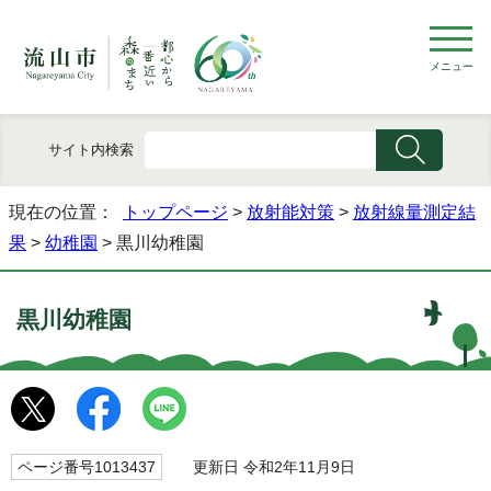
メニュー
サイト内検索
現在の位置：
トップページ
>
放射能対策
>
放射線量測定結
果
>
幼稚園
> 黒川幼稚園
黒川幼稚園
ページ番号1013437
更新日 令和2年11月9日