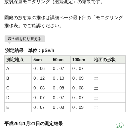
放射線量モニタリング（継続測定）の結果です。
園庭の放射線の推移は詳細ページ最下部の「モニタリング
推移表」でご確認ください。
表の幅を切り替える
測定結果 単位：μSv/h
測定地点
5cm
50cm
100cm
地面の形状
A
0．06
0．07
0．07
土
B
0．12
0．10
0．09
土
C
0．08
0．08
0．08
土
D
0．07
0．07
0．07
土
E
0．07
0．09
0．09
土
平成26年1月21日の測定結果