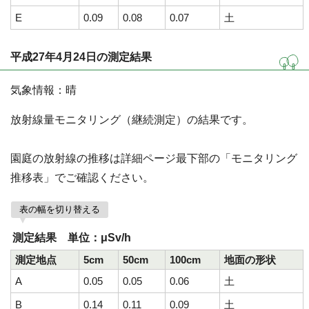
E
0.09
0.08
0.07
土
平成27年4月24日の測定結果
気象情報：晴
放射線量モニタリング（継続測定）の結果です。
園庭の放射線の推移は詳細ページ最下部の「モニタリング
推移表」でご確認ください。
表の幅を切り替える
測定結果 単位：μSv/h
測定地点
5cm
50cm
100cm
地面の形状
A
0.05
0.05
0.06
土
B
0.14
0.11
0.09
土