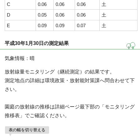
C
0.06
0.06
0.06
土
D
0.05
0.06
0.06
土
E
0.09
0.09
0.07
土
平成30年1月30日の測定結果
気象情報：晴
放射線量モニタリング（継続測定）の結果です。
測定地点の詳細は環境政策・放射能対策課へ問合わせて下
さい。
園庭の放射線の推移は詳細ページ最下部の「モニタリング
推移表」でご確認ください。
表の幅を切り替える