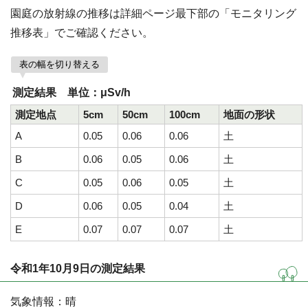
園庭の放射線の推移は詳細ページ最下部の「モニタリング
推移表」でご確認ください。
表の幅を切り替える
測定結果 単位：μSv/h
測定地点
5cm
50cm
100cm
地面の形状
A
0.05
0.06
0.06
土
B
0.06
0.05
0.06
土
C
0.05
0.06
0.05
土
D
0.06
0.05
0.04
土
E
0.07
0.07
0.07
土
令和1年10月9日の測定結果
気象情報：晴