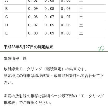
A
0．07
0．05
0．05
土
B
0．09
0．08
0．09
土
C
0．06
0．07
0．07
土
D
0．07
0．05
0．06
土
E
0．09
0．09
0．06
土
平成28年5月27日の測定結果
気象情報：雨
放射線量モニタリング（継続測定）の結果です。
測定地点の詳細は環境政策・放射能対策課へ問合わせて下
さい。
園庭の放射線の推移は詳細ページ最下部の「モニタリング
推移表」でご確認ください。