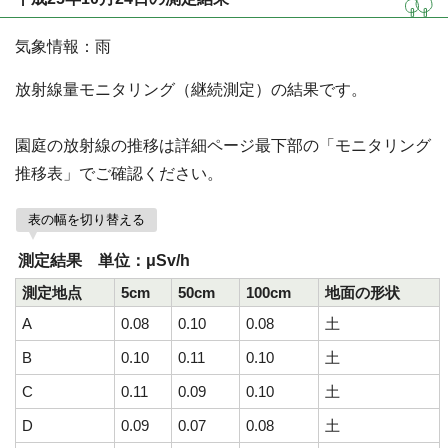
気象情報：雨
放射線量モニタリング（継続測定）の結果です。
園庭の放射線の推移は詳細ページ最下部の「モニタリング
推移表」でご確認ください。
表の幅を切り替える
測定結果 単位：μSv/h
測定地点
5cm
50cm
100cm
地面の形状
A
0.08
0.10
0.08
土
B
0.10
0.11
0.10
土
C
0.11
0.09
0.10
土
D
0.09
0.07
0.08
土