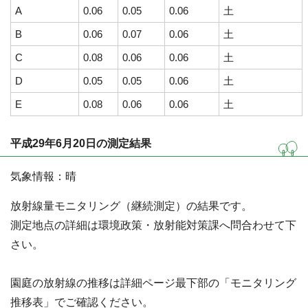
A
0.06
0.05
0.06
土
B
0.06
0.07
0.06
土
C
0.08
0.06
0.06
土
D
0.05
0.05
0.06
土
E
0.08
0.06
0.06
土
平成29年6月20日の測定結果
気象情報：晴
放射線量モニタリング（継続測定）の結果です。
測定地点の詳細は環境政策・放射能対策課へ問合わせて下
さい。
園庭の放射線の推移は詳細ページ最下部の「モニタリング
推移表」でご確認ください。