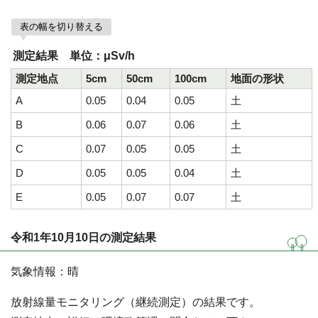
表の幅を切り替える
測定結果 単位：μSv/h
測定地点
5cm
50cm
100cm
地面の形状
A
0.05
0.04
0.05
土
B
0.06
0.07
0.06
土
C
0.07
0.05
0.05
土
D
0.05
0.05
0.04
土
E
0.05
0.07
0.07
土
令和1年10月10日の測定結果
気象情報：晴
放射線量モニタリング（継続測定）の結果です。