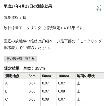
平成27年4月23日の測定結果
気象情報：晴
放射線量モニタリング（継続測定）の結果です。
園庭の放射線の推移は詳細ページ最下部の「モニタリング
推移表」でご確認ください。
表の幅を切り替える
測定結果 単位：μSv/h
測定地点
5cm
50cm
100cm
地面の形状
A
0.07
0.07
0.07
土
B
0.08
0.07
0.08
土
C
0.08
0.08
0.07
土