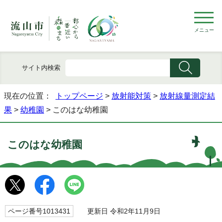
メニュー
サイト内検索
現在の位置：
トップページ
>
放射能対策
>
放射線量測定結
果
>
幼稚園
> このはな幼稚園
このはな幼稚園
ページ番号1013431
更新日 令和2年11月9日