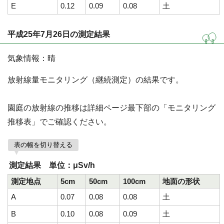
E
0.12
0.09
0.08
土
平成25年7月26日の測定結果
気象情報：晴
放射線量モニタリング（継続測定）の結果です。
園庭の放射線の推移は詳細ページ最下部の「モニタリング
推移表」でご確認ください。
表の幅を切り替える
測定結果 単位：μSv/h
測定地点
5cm
50cm
100cm
地面の形状
A
0.07
0.08
0.08
土
B
0.10
0.08
0.09
土