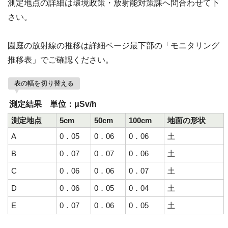
測定地点の詳細は環境政策・放射能対策課へ問合わせて下
さい。
園庭の放射線の推移は詳細ページ最下部の「モニタリング
推移表」でご確認ください。
表の幅を切り替える
測定結果 単位：μSv/h
測定地点
5cm
50cm
100cm
地面の形状
A
0．05
0．06
0．06
土
B
0．07
0．07
0．06
土
C
0．06
0．06
0．07
土
D
0．06
0．05
0．04
土
E
0．07
0．06
0．05
土