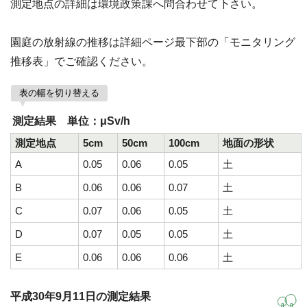
測定地点の詳細は環境政策課へ問合わせて下さい。
園庭の放射線の推移は詳細ページ最下部の「モニタリング
推移表」でご確認ください。
表の幅を切り替える
測定結果 単位：μSv/h
測定地点
5cm
50cm
100cm
地面の形状
A
0.05
0.06
0.05
土
B
0.06
0.06
0.07
土
C
0.07
0.06
0.05
土
D
0.07
0.05
0.05
土
E
0.06
0.06
0.06
土
平成30年9月11日の測定結果