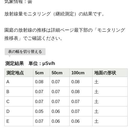
気象情報：曇
放射線量モニタリング（継続測定）の結果です。
園庭の放射線の推移は詳細ページ最下部の「モニタリング
推移表」でご確認ください。
表の幅を切り替える
測定結果 単位：μSv/h
測定地点
5cm
50cm
100cm
地面の形状
A
0.08
0.07
0.08
土
B
0.07
0.07
0.08
土
C
0.07
0.07
0.07
土
D
0.05
0.06
0.07
土
E
0.07
0.06
0.06
土