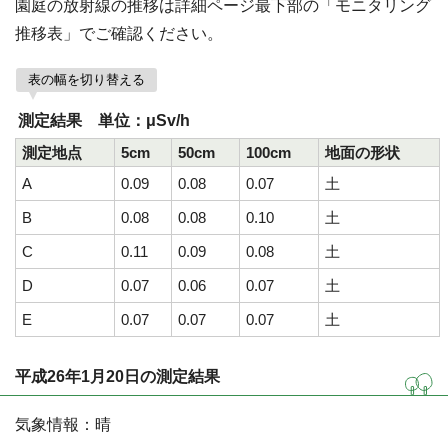
園庭の放射線の推移は詳細ページ最下部の「モニタリング
推移表」でご確認ください。
表の幅を切り替える
測定結果 単位：μSv/h
測定地点
5cm
50cm
100cm
地面の形状
A
0.09
0.08
0.07
土
B
0.08
0.08
0.10
土
C
0.11
0.09
0.08
土
D
0.07
0.06
0.07
土
E
0.07
0.07
0.07
土
平成26年1月20日の測定結果
気象情報：晴