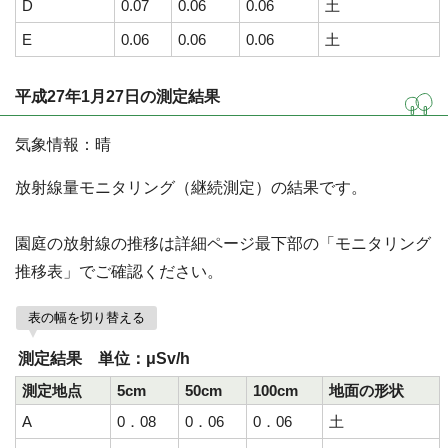
D
0.07
0.06
0.06
土
E
0.06
0.06
0.06
土
平成27年1月27日の測定結果
気象情報：晴
放射線量モニタリング（継続測定）の結果です。
園庭の放射線の推移は詳細ページ最下部の「モニタリング
推移表」でご確認ください。
表の幅を切り替える
測定結果 単位：μSv/h
測定地点
5cm
50cm
100cm
地面の形状
A
0．08
0．06
0．06
土