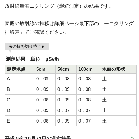
放射線量モニタリング（継続測定）の結果です。
園庭の放射線の推移は詳細ページ最下部の「モニタリング
推移表」でご確認ください。
表の幅を切り替える
測定結果 単位：μSv/h
測定地点
5cm
50cm
100cm
地面の形状
A
0．09
0．08
0．08
土
B
0．09
0．09
0．08
土
C
0．08
0．09
0．08
土
D
0．09
0．07
0．07
土
E
0．08
0．09
0．07
土
平成25年10月24日の測定結果