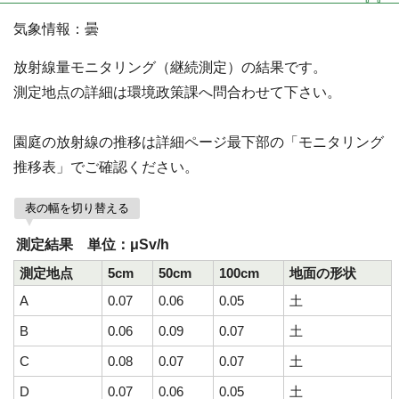
気象情報：曇
放射線量モニタリング（継続測定）の結果です。
測定地点の詳細は環境政策課へ問合わせて下さい。
園庭の放射線の推移は詳細ページ最下部の「モニタリング
推移表」でご確認ください。
表の幅を切り替える
測定結果 単位：μSv/h
測定地点
5cm
50cm
100cm
地面の形状
A
0.07
0.06
0.05
土
B
0.06
0.09
0.07
土
C
0.08
0.07
0.07
土
D
0.07
0.06
0.05
土