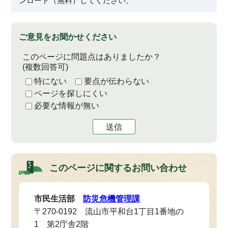
ンロード（無料）してください。
ご意見をお聞かせください
このページに問題点はありましたか？
(複数回答可)
特にない
要点が伝わらない
ページを探しにくい
必要な情報が無い
送信
このページに関する
お問い合わせ
市民生活部
防災危機管理課
〒270-0192 流山市平和台1丁目1番地の
1 第2庁舎2階