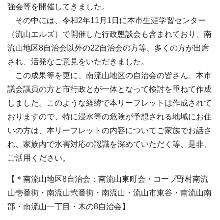
強会等を開催してきました。
その中には、令和2年11月1日に本市生涯学習センター
（流山エルズ）で開催した行政懇談会も含まれており、南
流山地区8自治会以外の22自治会の方等、多くの方が出席
され、活発なご意見をいただきました。
この成果等を更に、南流山地区の自治会の皆さん、本市
議会議員の方と市行政とが一体となって検討を重ねて作成
しました。このような経緯で本リーフレットは作成されて
おりますので、特に浸水等の危険が予想される地域にお住
いの方は、本リーフレットの内容についてご家族でお話さ
れ、家族内で水害対応の認識を深めていただく等、是非、
ご活用ください。
【＊南流山地区8自治会：南流山東町会・コープ野村南流
山壱番街・南流山弐番街・南流山・流山市東谷・南流山南
部・南流山一丁目・木の8自治会】