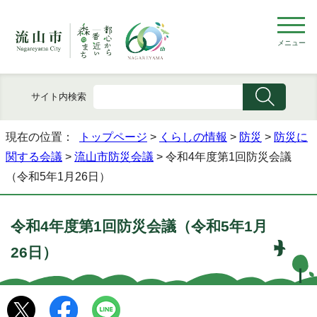
メニュー
サイト内検索
現在の位置：
トップページ
>
くらしの情報
>
防災
>
防災に
関する会議
>
流山市防災会議
> 令和4年度第1回防災会議
（令和5年1月26日）
令和4年度第1回防災会議（令和5年1月
26日）