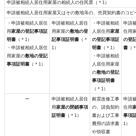
申請被相続人居住用家屋の相続人の住民票（＊1）
申請被相続人居住用家屋又はその敷地等の、売買契約書のコピ
・申請被相続人居住
申請被相続人居住
・申請被相続
申請
用
家屋の登記事項証
用家屋の
敷地の登
人居住用
家屋
住用
明書
（＊1）
記事項証明書
（＊
の登記事項証
の登
・申請被相続人居住
1）
明書
（＊1）
書
（＊
用家屋の
敷地の登記
・申請被相続
事項証明書
（＊1）
人居住用家屋
の
敷地の登記
事項証明書
（＊1）
ー
申請被相続人居住
耐震改修工事
申請
用
家屋の閉鎖事項
の、請負契約
住用
証明書
（＊1）
書および工事
事項
費用の請求書
1）
や領収書