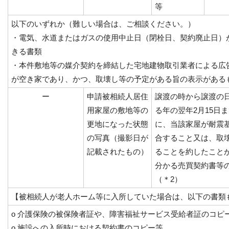
等
以下のいずれか（難しい場合は、ご相談ください。）
・電気、水道またはガスの使用中止日（閉栓日、契約廃止日）
きる書類
・本件敷地等の媒介契約を締結した宅地建物取引業者による広
が空き家であり、かつ、取壊し等の予定がある旨の表示がある
ー
申請被相続人居住
譲渡の時から譲渡の
用家屋の敷地等の
る年の翌年2月15日
更地になった状態
に、当該家屋が耐震
の写真（撮影日が
合すること又は、取
記載されたもの）
ることを約したこと
分かる売買契約書等
（＊2）
【被相続人が老人ホーム等に入所していた場合は、以下の書類
o 介護保険の被保険者証や、障害福祉サービス受給者証のコピ
o 施設への入所時における契約書のコピー等