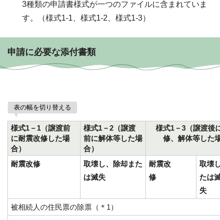
3種類の申請書様式が一つのファイルに含まれていま
す。（様式1-1、様式1-2、様式1-3）
申請に必要な添付書類
表の幅を切り替える
様式1－1
（譲渡前
様式1－2（譲渡
様式1－3
（譲渡後
に耐震改修した場
前に解体等した場
修、解体等した
合）
合）
耐震改修
取壊し、除却また
耐震改
取壊
は滅失
修
たは
被相続人の住民票の除票（＊1）