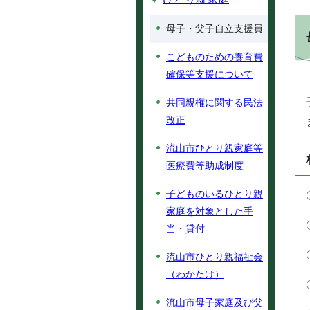
母子・父子自立支援員
こどものための養育費
確保等支援について
共同親権に関する民法
改正
流山市ひとり親家庭等
医療費等助成制度
子どものいるひとり親
家庭を対象とした手
当・貸付
流山市ひとり親福祉会
（わかたけ）
流山市母子家庭及び父