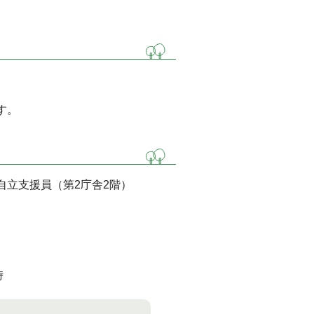
す。
自立支援員（第2庁舎2階）
時