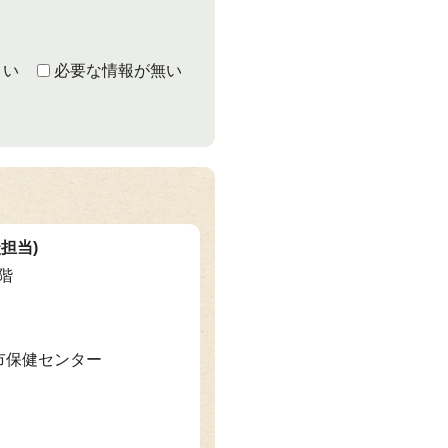
くい
必要な情報が無い
担当)
2階
山市保健センター