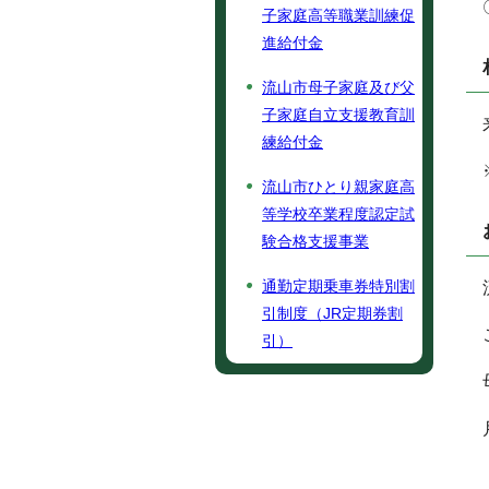
子家庭高等職業訓練促
進給付金
流山市母子家庭及び父
子家庭自立支援教育訓
練給付金
流山市ひとり親家庭高
等学校卒業程度認定試
験合格支援事業
通勤定期乗車券特別割
引制度（JR定期券割
引）