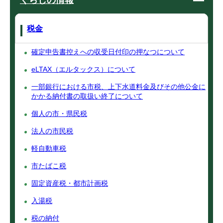
くらしの情報
税金
確定申告書控えへの収受日付印の押なつについて
eLTAX（エルタックス）について
一部銀行における市税、上下水道料金及びその他公金に
かかる納付書の取扱い終了について
個人の市・県民税
法人の市民税
軽自動車税
市たばこ税
固定資産税・都市計画税
入湯税
税の納付