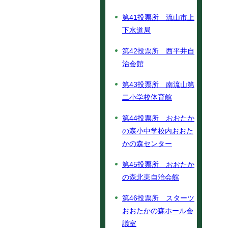
第41投票所 流山市上
下水道局
第42投票所 西平井自
治会館
第43投票所 南流山第
二小学校体育館
第44投票所 おおたか
の森小中学校内おおた
かの森センター
第45投票所 おおたか
の森北東自治会館
第46投票所 スターツ
おおたかの森ホール会
議室