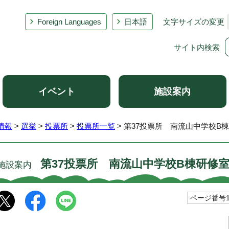
Foreign Languages
日本語
文字サイズの変更
サイト内検索
イベント
施設案内
情報
>
選挙
>
投票所
>
投票所一覧
> 第37投票所 南流山中学校B
第37投票所 南流山中学校B棟研修
施設案内
ページ番号10