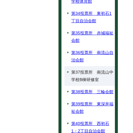
学校体育館
第34投票所 東初石1
丁目自治会館
第35投票所 赤城福祉
会館
第36投票所 南流山自
治会館
第37投票所 南流山中
学校B棟研修室
第38投票所 三輪会館
第39投票所 東深井福
祉会館
第40投票所 西初石
1・2丁目自治会館