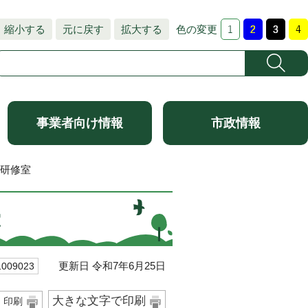
縮小する
元に戻す
拡大する
色の変更
事業者向け情報
市政情報
棟研修室
室
更新日 令和7年6月25日
09023
大きな文字で印刷
印刷