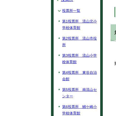
投票所一覧
第1投票所 流山北小
学校体育館
第2投票所 流山市役
所
第3投票所 流山小学
校体育館
第4投票所 東谷自治
会館
第5投票所 南流山セ
ンター
第6投票所 鰭ケ崎小
学校体育館