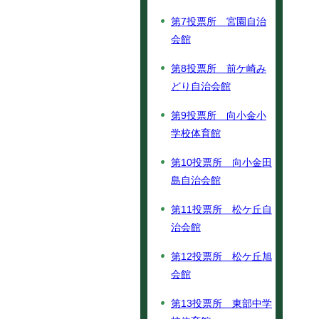
第7投票所 宮園自治
会館
第8投票所 前ケ崎み
どり自治会館
第9投票所 向小金小
学校体育館
第10投票所 向小金田
島自治会館
第11投票所 松ケ丘自
治会館
第12投票所 松ケ丘旭
会館
第13投票所 東部中学