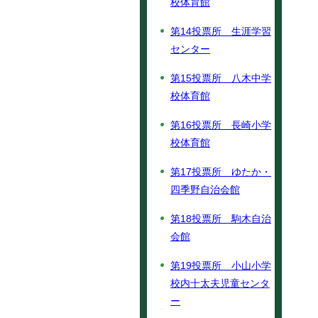
校体育館
第14投票所 生涯学習
センター
第15投票所 八木中学
校体育館
第16投票所 長崎小学
校体育館
第17投票所 ゆたか・
四季野自治会館
第18投票所 駒木自治
会館
第19投票所 小山小学
校内十太夫児童センタ
ー