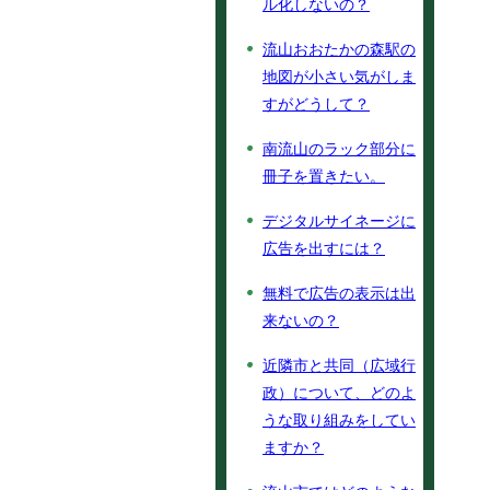
ル化しないの？
流山おおたかの森駅の
地図が小さい気がしま
すがどうして？
南流山のラック部分に
冊子を置きたい。
デジタルサイネージに
広告を出すには？
無料で広告の表示は出
来ないの？
近隣市と共同（広域行
政）について、どのよ
うな取り組みをしてい
ますか？