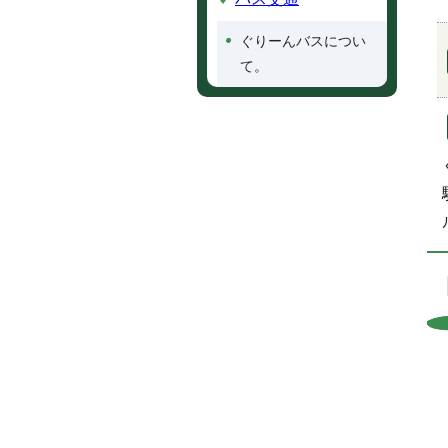
ぐりーんバスについ
て。