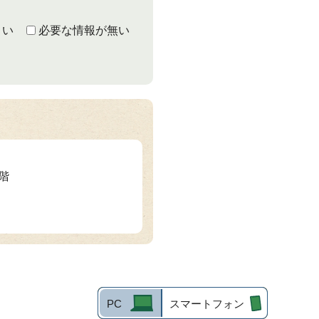
くい
必要な情報が無い
3階
PC
スマートフォン