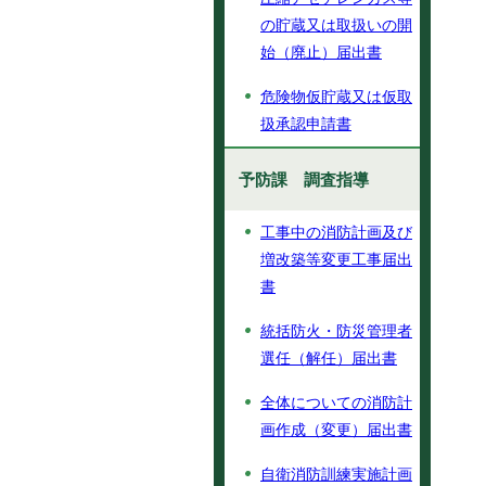
の貯蔵又は取扱いの開
始（廃止）届出書
危険物仮貯蔵又は仮取
扱承認申請書
予防課 調査指導
工事中の消防計画及び
増改築等変更工事届出
書
統括防火・防災管理者
選任（解任）届出書
全体についての消防計
画作成（変更）届出書
自衛消防訓練実施計画