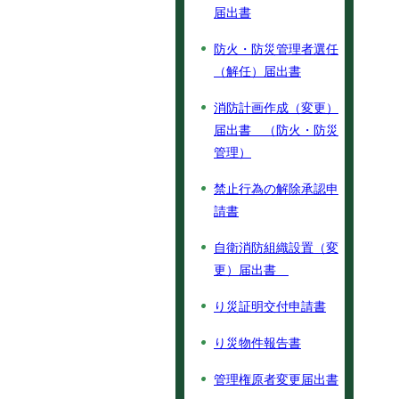
届出書
防火・防災管理者選任
（解任）届出書
消防計画作成（変更）
届出書 （防火・防災
管理）
禁止行為の解除承認申
請書
自衛消防組織設置（変
更）届出書
り災証明交付申請書
り災物件報告書
管理権原者変更届出書