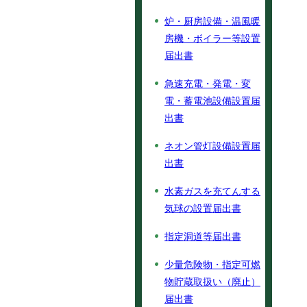
炉・厨房設備・温風暖
房機・ボイラー等設置
届出書
急速充電・発電・変
電・蓄電池設備設置届
出書
ネオン管灯設備設置届
出書
水素ガスを充てんする
気球の設置届出書
指定洞道等届出書
少量危険物・指定可燃
物貯蔵取扱い（廃止）
届出書