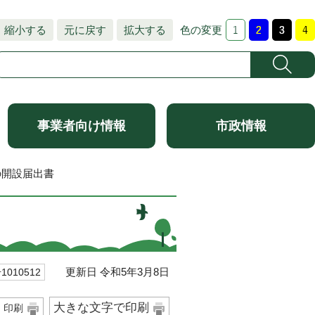
縮小する
元に戻す
拡大する
色の変更
事業者向け情報
市政情報
の開設届出書
更新日 令和5年3月8日
010512
大きな文字で印刷
印刷