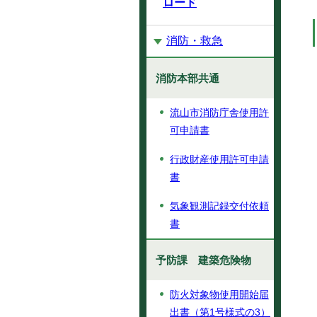
ロード
消防・救急
消防本部共通
流山市消防庁舎使用許
可申請書
行政財産使用許可申請
書
気象観測記録交付依頼
書
予防課 建築危険物
防火対象物使用開始届
出書（第1号様式の3）