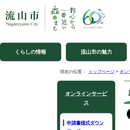
くらしの情報
流山市の魅力
現在の位置：
トップページ
>
オン
オンラインサービ
ス
申請書様式ダウン