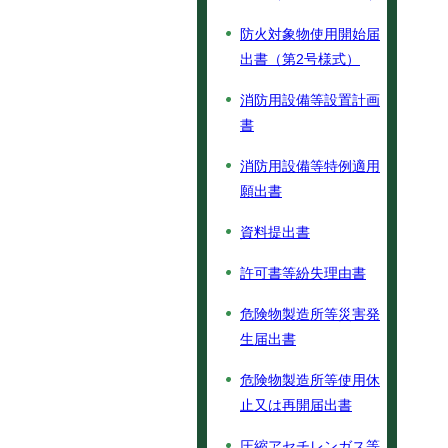
防火対象物使用開始届
出書（第2号様式）
消防用設備等設置計画
書
消防用設備等特例適用
願出書
資料提出書
許可書等紛失理由書
危険物製造所等災害発
生届出書
危険物製造所等使用休
止又は再開届出書
圧縮アセチレンガス等