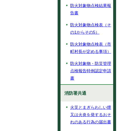
防火対象物点検結果報
告書
防火対象物点検表（そ
の1からその5）
防火対象物点検表（市
町村長が定める事項）
防火対象物・防災管理
点検報告特例認定申請
書
消防署共通
火災とまぎらわしい煙
又は火炎を発するおそ
れのある行為の届出書