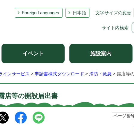
Foreign Languages
日本語
文字サイズの変更
サイト内検索
イベント
施設案内
ラインサービス
>
申請書様式ダウンロード
>
消防・救急
> 露店等
露店等の開設届出書
ページ番号1