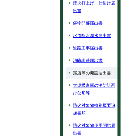
煙火打上げ、仕掛け届
出書
催物開催届出書
水道断水減水届出書
道路工事届出書
消防訓練届出書
露店等の開設届出書
大規模倉庫の消防計画
ひな形等
防火対象物棟別概要追
加書類
防火対象物使用開始届
出書