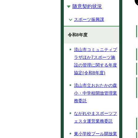
随意契約状況
スポーツ振興課
令和8年度
流山市コミュニティプ
ラザほか7スポーツ施
設の管理に関する年度
協定(令和8年度)
流山市立おおたかの森
小・中学校開放管理業
務委託
ながれやまスポーツフ
ェスタ運営業務委託
東小学校プール開放業