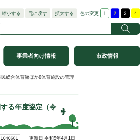
縮小する
元に戻す
拡大する
色の変更
事業者向け情報
市政情報
市民総合体育館ほか8体育施設の管理
関する年度協定（令
更新日 令和5年4月1日
040681