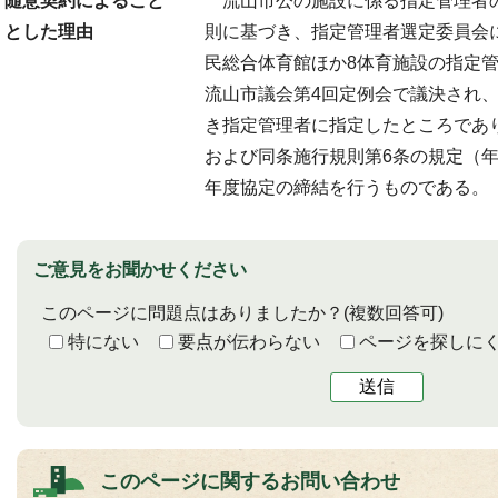
随意契約によること
流山市公の施設に係る指定管理者
とした理由
則に基づき、指定管理者選定委員会
民総合体育館ほか8体育施設の指定
流山市議会第4回定例会で議決され、
き指定管理者に指定したところであ
および同条施行規則第6条の規定（
年度協定の締結を行うものである。
ご意見をお聞かせください
このページに問題点はありましたか？
(複数回答可)
特にない
要点が伝わらない
ページを探しに
送信
このページに関する
お問い合わせ