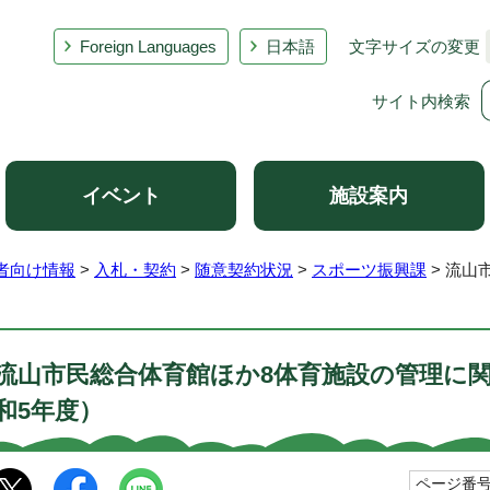
Foreign Languages
日本語
文字サイズの変更
サイト内検索
イベント
施設案内
者向け情報
>
入札・契約
>
随意契約状況
>
スポーツ振興課
> 流山
流山市民総合体育館ほか8体育施設の管理に
和5年度）
ページ番号1