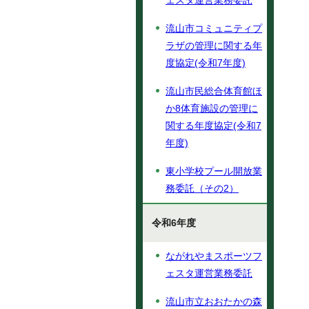
ェスタ運営業務委託
流山市コミュニティプ
ラザの管理に関する年
度協定(令和7年度)
流山市民総合体育館ほ
か8体育施設の管理に
関する年度協定(令和7
年度)
東小学校プール開放業
務委託（その2）
令和6年度
ながれやまスポーツフ
ェスタ運営業務委託
流山市立おおたかの森