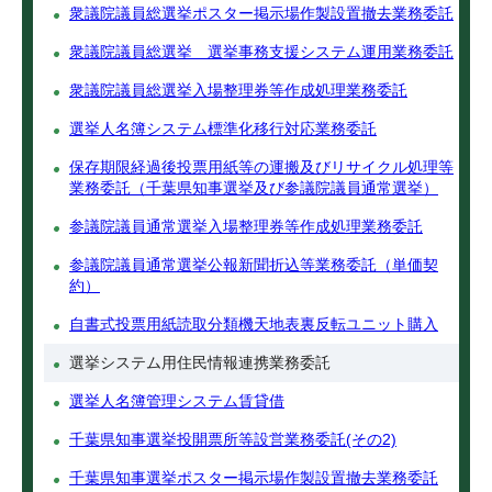
衆議院議員総選挙ポスター掲示場作製設置撤去業務委託
衆議院議員総選挙 選挙事務支援システム運用業務委託
衆議院議員総選挙入場整理券等作成処理業務委託
選挙人名簿システム標準化移行対応業務委託
保存期限経過後投票用紙等の運搬及びリサイクル処理等
業務委託（千葉県知事選挙及び参議院議員通常選挙）
参議院議員通常選挙入場整理券等作成処理業務委託
参議院議員通常選挙公報新聞折込等業務委託（単価契
約）
自書式投票用紙読取分類機天地表裏反転ユニット購入
選挙システム用住民情報連携業務委託
選挙人名簿管理システム賃貸借
千葉県知事選挙投開票所等設営業務委託(その2)
千葉県知事選挙ポスター掲示場作製設置撤去業務委託