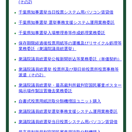
(その2)
千葉県知事選挙当日投票システム用パソコン賃貸借
千葉県知事選挙 選挙事務支援システム運用業務委託
千葉県知事選挙入場整理券等作成処理業務委託
保存期限経過後投票用紙等の運搬及びリサイクル処理等
業務委託（衆議院議員総選挙）
衆議院議員総選挙公報新聞折込等業務委託（単価契約）
衆議院議員総選挙 投票所及び期日前投票所投票事務等
派遣（その2）
衆議院議員総選挙・最高裁判所裁判官国民審査ポスター
掲示場作製設置撤去業務委託
自書式投票用紙読取分類機増設ユニット購入
衆議院議員総選挙選挙事務支援システム運用業務委託
衆議院議員総選挙当日投票システム用パソコン賃貸借