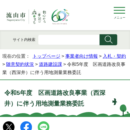
メニュー
サイト内検索
現在の位置：
トップページ
>
事業者向け情報
>
入札・契約
>
随意契約状況
>
道路建設課
> 令和5年度 区画道路改良事
業（西深井）に伴う用地測量業務委託
令和5年度 区画道路改良事業（西深
井）に伴う用地測量業務委託