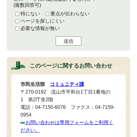
(複数回答可)
特にない
要点が伝わらない
ページを探しにくい
必要な情報が無い
送信
このページに関する
お問い合わせ
市民生活部
コミュニティ課
〒270-0192 流山市平和台1丁目1番地の
1 第2庁舎2階
電話：04-7150-6076 ファクス：04-7159-
0954
お問い合わせは専用フォームをご利用く
ださい。