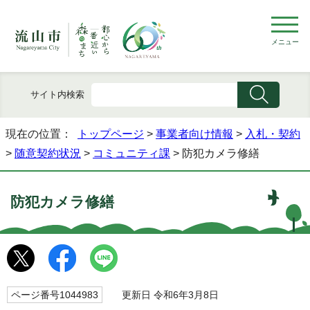
メニュー
サイト内検索
現在の位置：
トップページ
>
事業者向け情報
>
入札・契約
>
随意契約状況
>
コミュニティ課
> 防犯カメラ修繕
防犯カメラ修繕
ページ番号1044983
更新日 令和6年3月8日