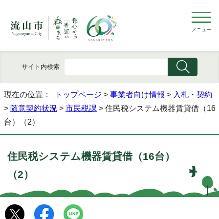
メニュー
サイト内検索
現在の位置：
トップページ
>
事業者向け情報
>
入札・契約
>
随意契約状況
>
市民税課
> 住民税システム機器賃貸借（16
台）（2）
住民税システム機器賃貸借（16台）
（2）