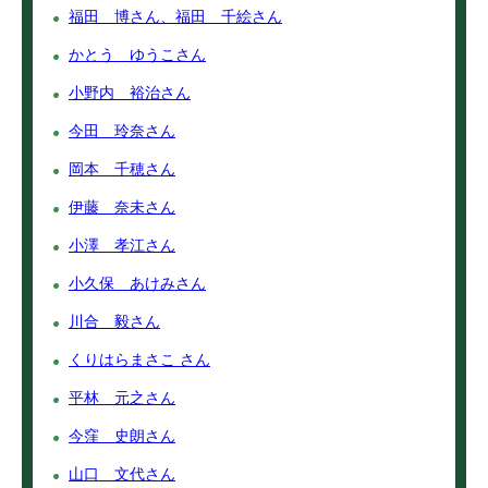
福田 博さん、福田 千絵さん
かとう ゆうこさん
小野内 裕治さん
今田 玲奈さん
岡本 千穂さん
伊藤 奈未さん
小澤 孝江さん
小久保 あけみさん
川合 毅さん
くりはらまさこ さん
平林 元之さん
今窪 史朗さん
山口 文代さん