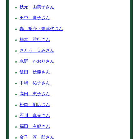
秋元 由美子さん
田中 庸子さん
轟 裕介・奈津代さん
橋本 雅行さん
さとう えみさん
水野 かおりさん
飯田 信義さん
中嶋 祐子さん
高田 恵子さん
松岡 剛広さん
石川 真光さん
福田 有紀さん
金子 淳一郎さん