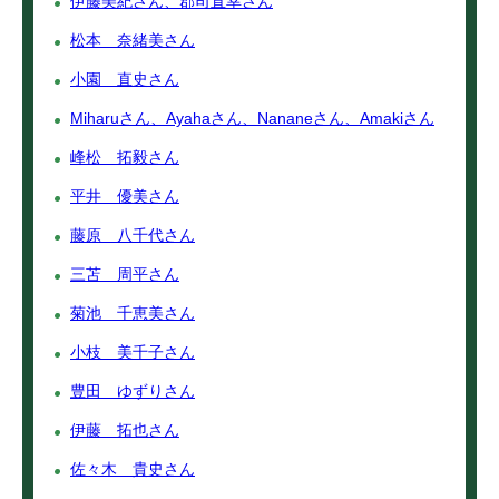
伊藤美紀さん、郡司直幸さん
松本 奈緒美さん
小園 直史さん
Miharuさん、Ayahaさん、Nananeさん、Amakiさん
峰松 拓毅さん
平井 優美さん
藤原 八千代さん
三苫 周平さん
菊池 千恵美さん
小枝 美千子さん
豊田 ゆずりさん
伊藤 拓也さん
佐々木 貴史さん