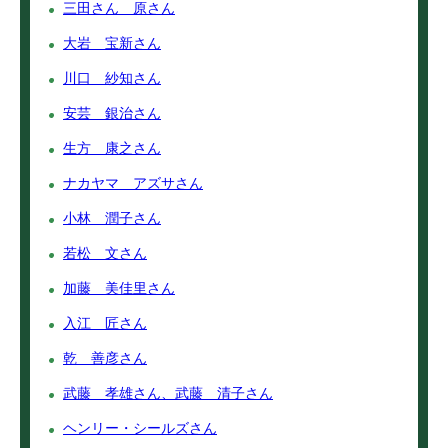
三田さん 原さん
大岩 宝新さん
川口 紗知さん
安芸 銀治さん
生方 康之さん
ナカヤマ アズサさん
小林 潤子さん
若松 文さん
加藤 美佳里さん
入江 匠さん
乾 善彦さん
武藤 孝雄さん、武藤 清子さん
ヘンリー・シールズさん