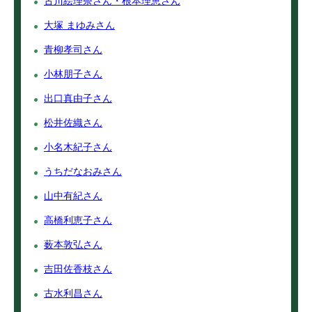
古川絵理奈さん・根本理恵さん
大塚 まゆみさん
青柳孝司さん
小林朋子さん
出口真由子さん
松井佐織さん
小名木紀子さん
うちだなおみさん
山中有紀さん
高橋利恵子さん
薮本敦弘さん
吉田佐香枝さん
古水利昌さん