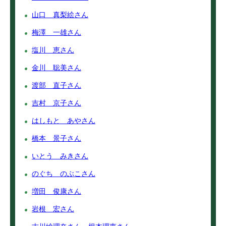
山口 真梨絵さん
梅澤 一雄さん
塩川 恵さん
金川 聡美さん
渡部 直子さん
吉村 京子さん
はしもと あやさん
橋本 景子さん
いとう みきさん
のぐち のぶこさん
増田 俊康さん
岩根 宏さん