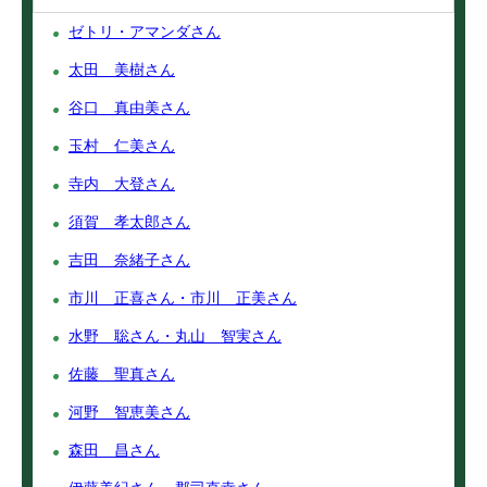
ゼトリ・アマンダさん
太田 美樹さん
谷口 真由美さん
玉村 仁美さん
寺内 大登さん
須賀 孝太郎さん
吉田 奈緒子さん
市川 正喜さん・市川 正美さん
水野 聡さん・丸山 智実さん
佐藤 聖真さん
河野 智恵美さん
森田 昌さん