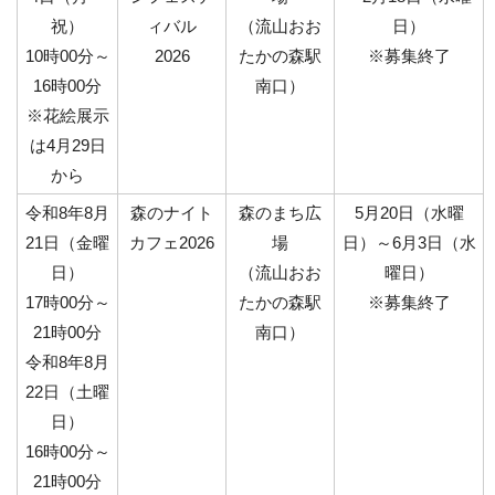
祝）
ィバル
（流山おお
日）
10時00分～
2026
たかの森駅
※募集終了
16時00分
南口）
※花絵展示
は4月29日
から
令和8年8月
森のナイト
森のまち広
5月20日（水曜
21日（金曜
カフェ2026
場
日）～6月3日（水
日）
（流山おお
曜日）
17時00分～
たかの森駅
※募集終了
21時00分
南口）
令和8年8月
22日（土曜
日）
16時00分～
21時00分