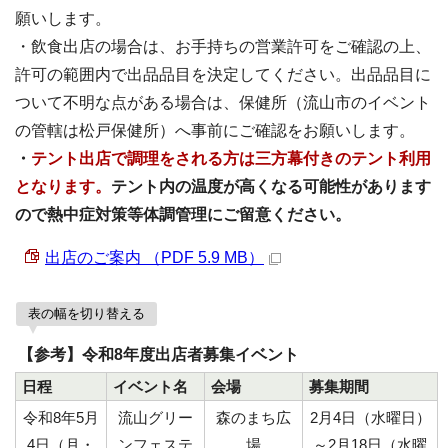
願いします。
・飲食出店の場合は、お手持ちの営業許可をご確認の上、
許可の範囲内で出品品目を決定してください。出品品目に
ついて不明な点がある場合は、保健所（流山市のイベント
の管轄は松戸保健所）へ事前にご確認をお願いします。
・
テント出店で調理をされる方は三方幕付きのテント利用
となります。
テント内の温度が高くなる可能性があります
ので熱中症対策等体調管理にご留意ください。
出店のご案内 （PDF 5.9 MB）
表の幅を切り替える
【参考】令和8年度出店者募集イベント
日程
イベント名
会場
募集期間
令和8年5月
流山グリー
森のまち広
2月4日（水曜日）
4日（月・
ンフェステ
場
～2月18日（水曜