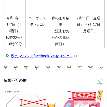
令和8年11
ハーヴェス
森のまち広
7月31日（金曜
月7日（土
ティバル
場
日）～8月17日
曜日）
（流山おお
（月曜日）
10時00分～
たかの森駅
16時00分
南口）
森のマルシェfacebook
（外部リンク）
装飾不可の例