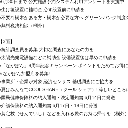
●6月30日まで 公共施設予約システム利用アンケートを実施中
●生け垣設置に補助金 必ず設置前に申請を
●不要な樹木がある方・樹木が必要な方へ グリーンバンク制度
●無料税務相談（欄外）
【3面】
●統計調査員を募集 大切な調査にあなたの力を
●太陽光発電設備などに補助金 設備設置後は早めに申請を
●「ながぽん」8周年記念キャンペーン ポイントをためてお得に
≫ながぽん加盟店を募集!
●事業所・企業が対象 経済センサス-基礎調査にご協力を
●夏はみんなでCOOL SHARE（クール シェア）! 涼しいとこ
●国民健康保険料の納入通知・決定通知書 6月14日に発送
●介護保険料の納入通知書 6月17日・18日に発送
●剪定枝（せんていし）などを入れる袋のお持ち帰りを（欄外