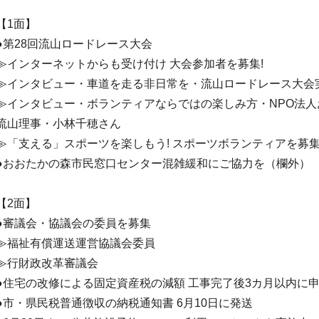
【1面】
●第28回流山ロードレース大会
≫インターネットからも受け付け 大会参加者を募集!
≫インタビュー・車道を走る非日常を・流山ロードレース大会
≫インタビュー・ボランティアならではの楽しみ方・NPO法
流山理事・小林千穂さん
≫「支える」スポーツを楽しもう! スポーツボランティアを募
●おおたかの森市民窓口センター混雑緩和にご協力を（欄外）
【2面】
●審議会・協議会の委員を募集
≫福祉有償運送運営協議会委員
≫行財政改革審議会
●住宅の改修による固定資産税の減額 工事完了後3カ月以内に
●市・県民税普通徴収の納税通知書 6月10日に発送