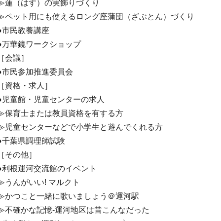
≫蓮（はす）の実飾りづくり
≫ペット用にも使えるロング座蒲団（ざぶとん）づくり
●市民教養講座
●万華鏡ワークショップ
［会議］
●市民参加推進委員会
［資格・求人］
●児童館・児童センターの求人
≫保育士または教員資格を有する方
≫児童センターなどで小学生と遊んでくれる方
●千葉県調理師試験
［その他］
●利根運河交流館のイベント
≫うんがいい! マルクト
≫かつこと一緒に歌いましょう＠運河駅
≫不確かな記憶‐運河地区は昔こんなだった