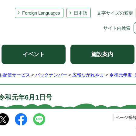
Foreign Languages
日本語
文字サイズの変更
サイト内検索
イベント
施設案内
ル配信サービス
>
バックナンバー
>
広報ながれやま
>
令和元年度（
令和元年6月1日号
ページ番号1