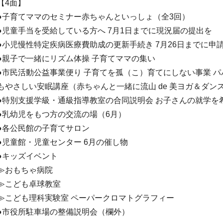
【4面】
●子育てママのセミナー赤ちゃんといっしょ（全3回）
●児童手当を受給している方へ 7月1日までに現況届の提出を
●小児慢性特定疾病医療費助成の更新手続き 7月26日までに申
●親子で一緒にリズム体操 子育てママの集い
●市民活動公益事業便り 子育てを孤（こ）育てにしない事業 
もやさしい安眠講座（赤ちゃんと一緒に流山 de 美ヨガ＆ダン
●特別支援学級・通級指導教室の合同説明会 お子さんの就学を
●乳幼児をもつ方の交流の場（6月）
●各公民館の子育てサロン
●児童館・児童センター 6月の催し物
●キッズイベント
≫おもちゃ病院
≫こども卓球教室
≫こども理科実験室 ペーパークロマトグラフィー
●市役所駐車場の整備説明会（欄外）