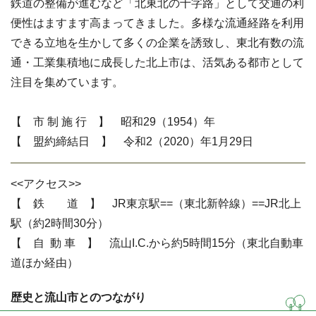
鉄道の整備が進むなど「北東北の十字路」として交通の利
便性はますます高まってきました。多様な流通経路を利用
できる立地を生かして多くの企業を誘致し、東北有数の流
通・工業集積地に成長した北上市は、活気ある都市として
注目を集めています。
【 市 制 施 行 】 昭和29（1954）年
【 盟約締結日 】 令和2（2020）年1月29日
<<アクセス>>
【 鉄 道 】 JR東京駅==（東北新幹線）==JR北上
駅（約2時間30分）
【 自 動 車 】 流山I.C.から約5時間15分（東北自動車
道ほか経由）
歴史と流山市とのつながり