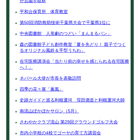
が宮園を取材
平和台保育所 体育教室
第50回消防救助技術千葉県大会で千葉県1位に
中央図書館 人形劇のつどい「まんまるパン」
森の図書館子ども創作教室「夏を先どり！ 親子でつく
るオリジナル風鈴＆手型うちわ」
在宅医療講演会「当たり前の幸せを感じられる在宅医療
へ！」
ネパール大使が市長を表敬訪問
四季の花々展「薫風」
史跡ガイドと巡る利根運河 窪田酒造と利根運河大師
南流山ぽかぽかサロン（5月）
さわやかクラブ流山 第29回グラウンドゴルフ大会
市内小学校の4校でゴーヤの育て方講習会