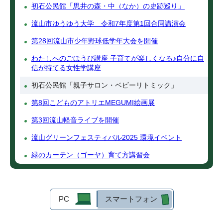
初石公民館「思井の森・中（なか）の史跡巡り」
流山市ゆうゆう大学 令和7年度第1回合同講演会
第28回流山市少年野球低学年大会を開催
わたしへのごほうび講座 子育てが楽しくなる♪自分に自
信が持てる女性学講座
初石公民館「親子サロン・ベビーリトミック」
第8回こどものアトリエMEGUMI絵画展
第3回流山軽音ライブを開催
流山グリーンフェスティバル2025 環境イベント
緑のカーテン（ゴーヤ）育て方講習会
PC
スマートフォン