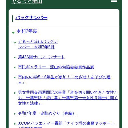
ぐるっと流山
バックナンバー
令和7年度
ぐるっと流山バックナ
ンバー 令和7年5月
第436回サロンコンサート
市民ギャラリー 流山俳句協会会員作品展
市内の小学5・6年生が参加！「めざせ！あそびの達
人」
男女共同参画週間記念事業「道を切り開いてきた女性た
ち 千葉県版「虎に翼」千葉県第一号女性弁護士に聞く
女性と法律」
令和7年度 史跡めぐり（春編）
J:COMバラエティー番組「ナイツ塙の東葛ヤッホー」