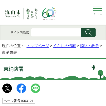
メニュー
サイト内検索
現在の位置：
トップページ
>
くらしの情報
>
消防・救急
>
東消防署
東消防署
ページ番号1003121