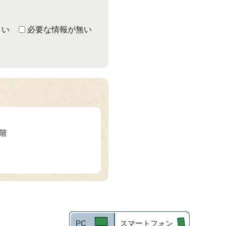
くい
必要な情報が無い
3階
PC
スマートフォン