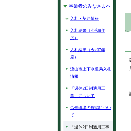
事業者のみなさまへ
入札・契約情報
入札結果（令和8年
度）
入札結果（令和7年
度）
流山市上下水道局入札
情報
「週休2日制適用工
事」について
労働環境の確認につい
て
「週休2日制適用工事