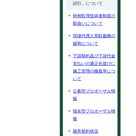
試行」について
特例監理技術者制度の
取扱いについて
現場代理人常駐義務の
緩和について
下請契約及び下請代金
支払いの適正化並びに
施工管理の徹底等につ
いて
公募型プロポーザル情
報
指名型プロポーザル情
報
随意契約状況