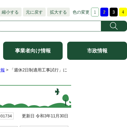
縮小する
元に戻す
拡大する
色の変更
事業者向け情報
市政情報
情報
> 「週休2日制適用工事試行」に
更新日 令和3年11月30日
1734