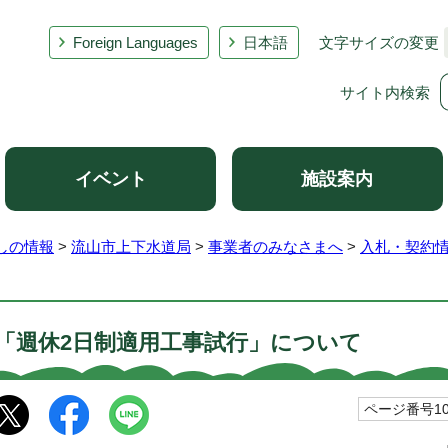
Foreign Languages
日本語
文字サイズの変更
サイト内検索
イベント
施設案内
しの情報
>
流山市上下水道局
>
事業者のみなさまへ
>
入札・契約
「週休2日制適用工事試行」について
ページ番号103