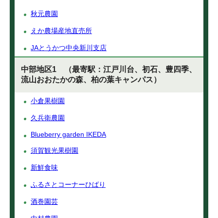
秋元農園
えか農場産地直売所
JAとうかつ中央新川支店
中部地区1 （最寄駅：江戸川台、初石、豊四季、
流山おおたかの森、柏の葉キャンパス）
小倉果樹園
久兵衛農園
Blueberry garden IKEDA
須賀観光果樹園
新鮮食味
ふるさとコーナーひばり
酒巻園芸