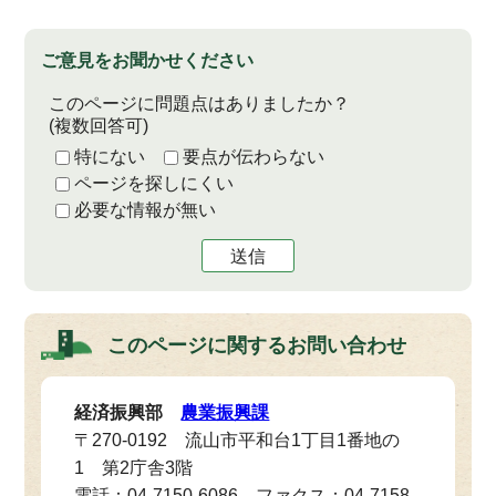
ご意見をお聞かせください
このページに問題点はありましたか？
(複数回答可)
特にない
要点が伝わらない
ページを探しにくい
必要な情報が無い
送信
このページに関する
お問い合わせ
経済振興部
農業振興課
〒270-0192 流山市平和台1丁目1番地の
1 第2庁舎3階
電話：04-7150-6086 ファクス：04-7158-