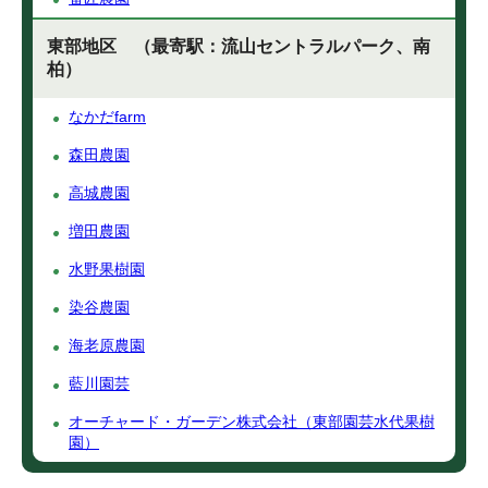
東部地区 （最寄駅：流山セントラルパーク、南
柏）
なかだfarm
森田農園
高城農園
増田農園
水野果樹園
染谷農園
海老原農園
藍川園芸
オーチャード・ガーデン株式会社（東部園芸水代果樹
園）