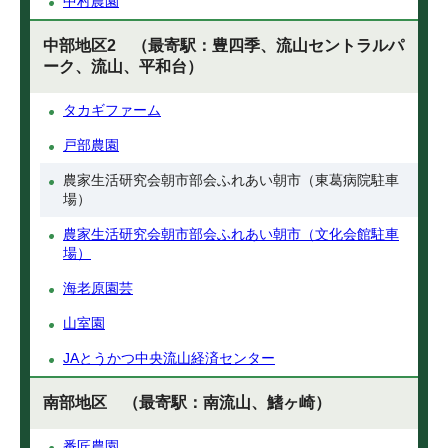
中村農園
中部地区2 （最寄駅：豊四季、流山セントラルパ
ーク、流山、平和台）
タカギファーム
戸部農園
農家生活研究会朝市部会ふれあい朝市（東葛病院駐車
場）
農家生活研究会朝市部会ふれあい朝市（文化会館駐車
場）
海老原園芸
山室園
JAとうかつ中央流山経済センター
南部地区 （最寄駅：南流山、鰭ヶ崎）
番匠農園