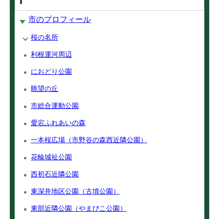
市のプロフィール
桜の名所
利根運河周辺
におどり公園
眺望の丘
市総合運動公園
愛宕ふれあいの森
一本桜広場（市野谷の森西近隣公園）
花輪城祉公園
西初石近隣公園
東深井地区公園（古墳公園）
東部近隣公園（やまびこ公園）