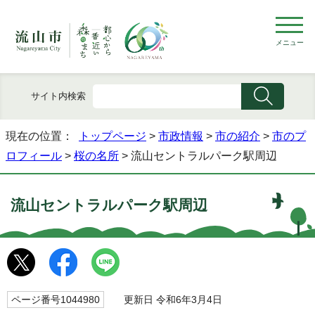
メニュー
サイト内検索
現在の位置：
トップページ
>
市政情報
>
市の紹介
>
市のプ
ロフィール
>
桜の名所
> 流山セントラルパーク駅周辺
流山セントラルパーク駅周辺
ページ番号1044980
更新日 令和6年3月4日