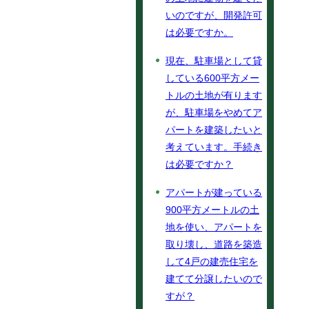
いのですが、開発許可
は必要ですか。
現在、駐車場として貸
している600平方メー
トルの土地が有ります
が、駐車場をやめてア
パートを建築したいと
考えています。手続き
は必要ですか？
アパートが建っている
900平方メートルの土
地を使い、アパートを
取り壊し、道路を築造
して4戸の建売住宅を
建てて分譲したいので
すが？