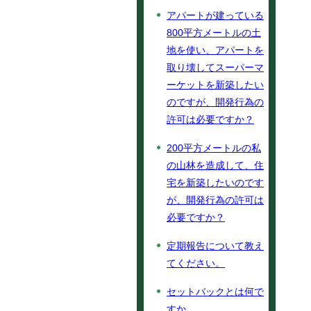
アパートが建っている
800平方メートルの土
地を使い、アパートを
取り壊してスーパーマ
ーケットを新築したい
のですが、開発行為の
許可は必要ですか？
200平方メートルの私
の山林を造成して、住
宅を新築したいのです
が、開発行為の許可は
必要ですか？
定期報告について教え
てください。
セットバックとは何で
すか。