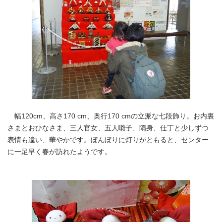
幅120cm、高さ170 cm、奥行170 cmの立派な七段飾り。お内裏
さまとおひなさま、三人官女、五人囃子、隋身、仕丁と少しずつ
表情も違い、華やかです。ぼんぼりに灯りがともると、センター
に一足早く春が訪れたようです。