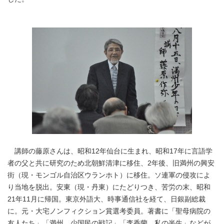
講師の藤原さんは、昭和12年仙台に生まれ、昭和17年に言語学
者の父と共に研究のため北朝鮮清津に移住、2年後、旧満州の興安
街（現・モンゴル自治区ウランホト）に移住。ソ連軍の侵攻によ
り当地を脱出。安東（現・丹東）にたどりつき、苦労の末、昭和
21年11月に帰国。東京外語大、時事通信社を経て、日銀副総裁
に。元・大宅ノンフィクション賞選考委員。著書に「聖母病院の
友人たち」「満州、少国民の戦記」「李香蘭 私の半生」などが