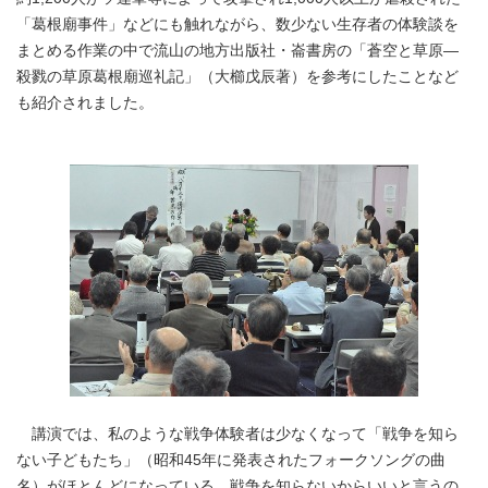
「葛根廟事件」などにも触れながら、数少ない生存者の体験談を
まとめる作業の中で流山の地方出版社・崙書房の「蒼空と草原―
殺戮の草原葛根廟巡礼記」（大櫛戊辰著）を参考にしたことなど
も紹介されました。
講演では、私のような戦争体験者は少なくなって「戦争を知ら
ない子どもたち」（昭和45年に発表されたフォークソングの曲
名）がほとんどになっている。戦争を知らないからいいと言うの