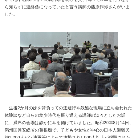
ら知らずに連絡係になっていたと言う講師の藤原作弥さんがいま
した。
生後2か月の妹を背負っての逃避行や残酷な現場に立ち会われた
体験談など自らの幼少時代を振り返える講師の淡々としたお話
に、満席の会場は静かに耳を傾けていました。昭和20年8月14日、
満州国興安総省の葛根廟で、子どもや女性が中心の日本人避難民
約1,200人がソ連軍等によって攻撃され1,000人以上が虐殺された