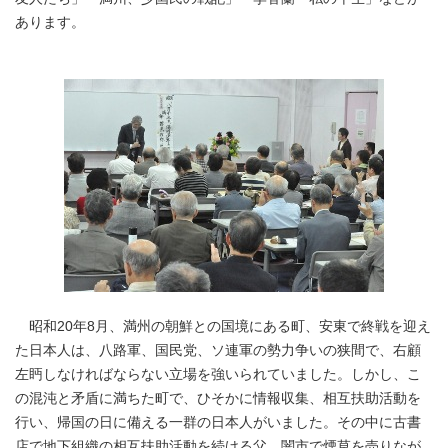
あります。
昭和20年8月、満州の朝鮮との国境にある町、安東で終戦を迎え
た日本人は、八路軍、国民党、ソ連軍の勢力争いの狭間で、右顧
左眄しなければならない立場を強いられていました。しかし、こ
の混沌と矛盾に満ちた町で、ひそかに情報収集、相互扶助活動を
行い、帰国の日に備える一群の日本人がいました。その中に古書
店で地下組織の相互扶助活動を続ける父、闇市で煙草を売りなが