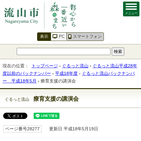
メニュー
表示
PC
スマートフォン
現在の位置：
トップページ
›
ぐるっと流山
›
ぐるっと流山平成28年
度以前のバックナンバー
›
平成18年度
›
ぐるっと流山バックナンバ
ー 平成18年5月
› 療育支援の講演会
療育支援の講演会
ぐるっと流山
ページ番号28277
更新日 平成18年5月19日