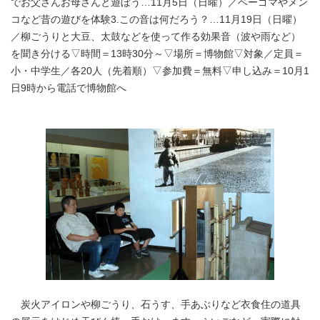
でお父さんお母さんと遊ぼう…11月5日（日曜）／ベーゴマやメン
コなど昔の遊びを体験3.この音は何だろう？…11月19日（日曜）
／柳ごうりと大豆、太鼓などを使って作る効果音（波や雨など）
を聞き分ける▽時間＝13時30分～▽場所＝博物館▽対象／定員＝
小・中学生／各20人（先着順）▽参加費＝無料▽申し込み＝10月1
日9時から電話で博物館へ
炭火アイロンや柳ごうり、石うす、手あぶりなど衣食住の道具