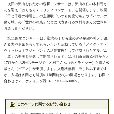
次回の流山おおたかの森駅コンサートは、流山在住の木村弓さ
んを迎え「ぬくもりチャリティコンサート」を開催します。映画
「千と千尋の神隠し」の主題歌「いつも何度でも」や「ハウルの
動く城」の「世界の約束」などに代表される木村弓さんの世界を
お楽しみください。
第11回駅コンサートは、難病の子ども達の夢や希望を叶え、生
きる力や勇気をもってもらいたいと活動している「メイク・ア・
ウィッシュオブジャパン」の活動支援として作成されたアルバム
「翼」の発表を記念して開催されます。11月5日(日曜)14時からと
17時からの2回ステージで、木村弓さん（歌とライヤー）と塩入俊
哉さん（ピアノ）が出演します。入場料無料、申し込み不要です
が、入場は各回とも開演の1時間前からの開場となります。お問い
合わせはマーケティング課04－7150―6308へ。
このページに関するお問い合わせ