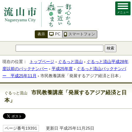
メニュー
表示
PC
スマートフォン
現在の位置：
トップページ
›
ぐるっと流山
›
ぐるっと流山平成28年
度以前のバックナンバー
›
平成25年度
›
ぐるっと流山バックナンバ
ー 平成25年11月
› 市民教養講座「発展するアジア経済と日本」
市民教養講座「発展するアジア経済と日
ぐるっと流山
本」
ページ番号19391
更新日 平成25年11月25日