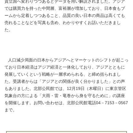
資立国へ変わりつつあるとデータを用い解説されました。アジア
では購買力を持った中間層、富裕層が増加しており、日本食もブ
ームから定着しつつあること、品質の良い日本の商品は高くても
売れることなどを写真も含め、わかりやすくお話いただきまし
た。
人口減少局面の日本からアジアへとマーケットのシフトが起こっ
ており日本経済はアジア経済と一体化しており、アジアとともに
発展していくという戦略が一層求められる、と締め括られまし
た。受講者からは「アジアとの関係が良く分かりました」との声
もありました。北部公民館では、12月19日（木曜日）に東京管区
気象台の方による「大雨・雷・竜巻から身を守るために」の講座
を開催します。お問い合わせは、北部公民館電話04－7153－0567
まで。