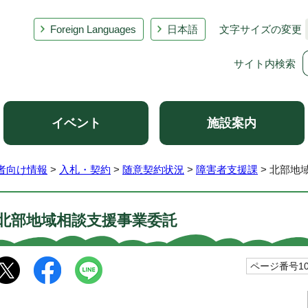
Foreign Languages
日本語
文字サイズの変更
サイト内検索
イベント
施設案内
者向け情報
>
入札・契約
>
随意契約状況
>
障害者支援課
> 北部地
北部地域相談支援事業委託
ページ番号102