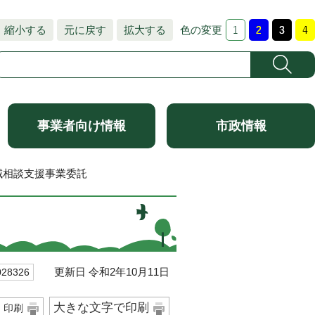
縮小する
元に戻す
拡大する
色の変更
事業者向け情報
市政情報
域相談支援事業委託
更新日 令和2年10月11日
8326
大きな文字で印刷
印刷