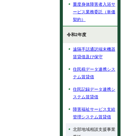
重度身体障害者入浴サ
ービス業務委託（単価
契約）
令和2年度
遠隔手話通訳端末機器
賃貸借及び保守
住民税データ連携シス
テム賃貸借
住民記録データ連携シ
ステム賃貸借
障害福祉サービス支給
管理システム賃貸借
北部地域相談支援事業