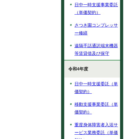
日中一時支援事業委託
（単価契約）
さつき園コンプレッサ
ー修繕
遠隔手話通訳端末機器
等賃貸借及び保守
令和4年度
日中一時支援委託（単
価契約）
移動支援事業委託（単
価契約）
重度身体障害者入浴サ
ービス業務委託（単価